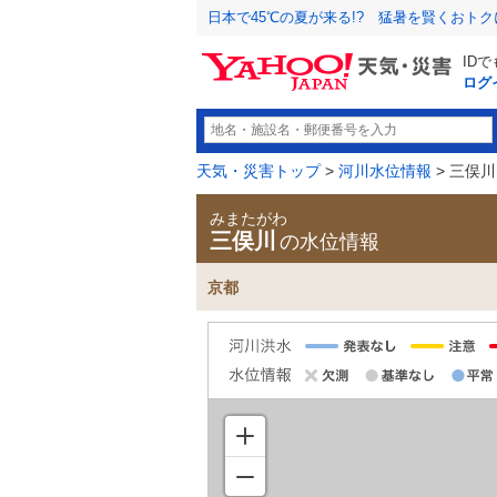
日本で45℃の夏が来る!? 猛暑を賢くおト
ID
ログ
天気・災害トップ
>
河川水位情報
> 三俣川
みまたがわ
三俣川
の水位情報
京都