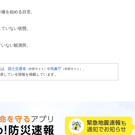
準備を始める目安。
していない状態。
ていない観測所。
報は、
国土交通省
や
気象庁
、
（外部サイト）
（外部サイト）
表している情報を掲載しています。