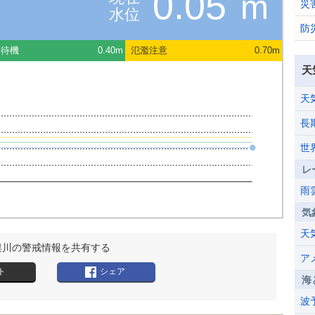
0.05
m
災
水位
防
団待機
0.40m
氾濫注意
0.70m
天
天
長
世
レ
雨
気
天
俣川の警戒情報を共有する
ア
ト
シェア
海
波