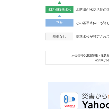
水防団待機水位
水防団が水防活動の
平常
どの基準水位にも達
基準なし
基準水位が設定され
水位情報や氾濫警報・注意
自治体が発