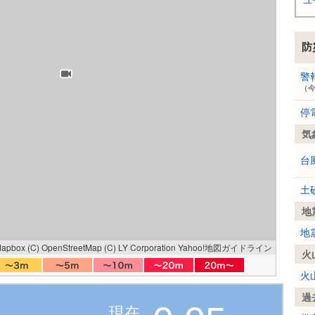
ユ
防
警
（
停
気
台
土
地
地
Mapbox
(C) OpenStreetMap
(C) LY Corporation
Yahoo!地図ガイドライン
火
火
過
現在