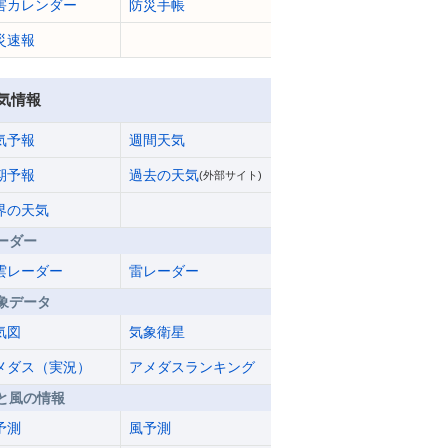
害カレンダー
防災手帳
災速報
気情報
気予報
週間天気
期予報
過去の天気
(外部サイト)
界の天気
ーダー
雲レーダー
雷レーダー
象データ
気図
気象衛星
メダス（実況）
アメダスランキング
と風の情報
予測
風予測