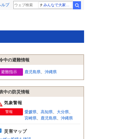
ヘルプ
みんなで大家さん 2881億円
検索
令中の避難情報
避難指示
鹿児島県
、
沖縄県
表中の防災情報
気象警報
警報
愛媛県
、
高知県
、
大分県
、
宮崎県
、
鹿児島県
、
沖縄県
災害マップ