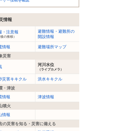
ーザー投稿を確認
災情報
避難情報・避難所の
報・注意報
開設情報
今後の推移）
電情報
避難場所マップ
象災害
河川水位
風
（ライブカメラ）
砂災害キキクル
洪水キキクル
震・津波
震情報
津波情報
山噴火
山情報
去の災害を知る・災害に備える