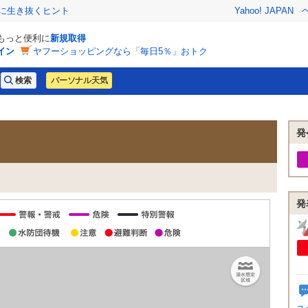
クに生き抜くヒント
Yahoo! JAPAN
でもっと便利に
新規取得
イン
ヤフーショッピングなら「毎日5％」おトク
パーソナル天気
発
発