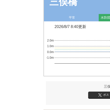
三俣橋
平常
水防
2026/8/7 8:40更新
2.0m
1.0m
0.0m
-1.0m
三
ポス