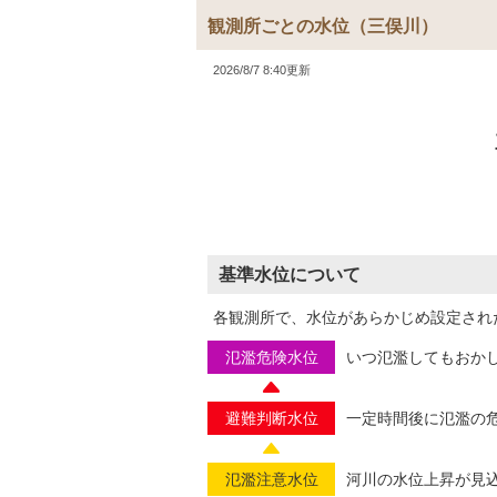
観測所ごとの水位
（三俣川）
2026/8/7 8:40更新
基準水位について
各観測所で、水位があらかじめ設定され
氾濫危険水位
いつ氾濫してもおか
避難判断水位
一定時間後に氾濫の
氾濫注意水位
河川の水位上昇が見