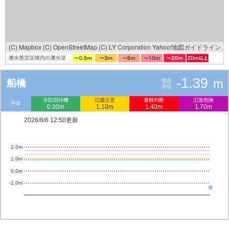
(C) Mapbox
(C) OpenStreetMap
(C) LY Corporation
Yahoo!地図ガイドライン
-1.39
m
船橋
現在
水位
水防団待機
氾濫注意
避難判断
氾濫危険
平常
0.90m
1.10m
1.40m
1.70m
2026/8/6 12:50更新
2.0m
1.0m
0.0m
-1.0m