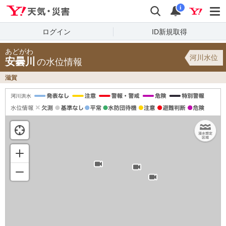
Yahoo!天気・災害
検索
通知
i
ログイン
ID新規取得
あどがわ
河川水位
安曇川
の水位情報
滋賀