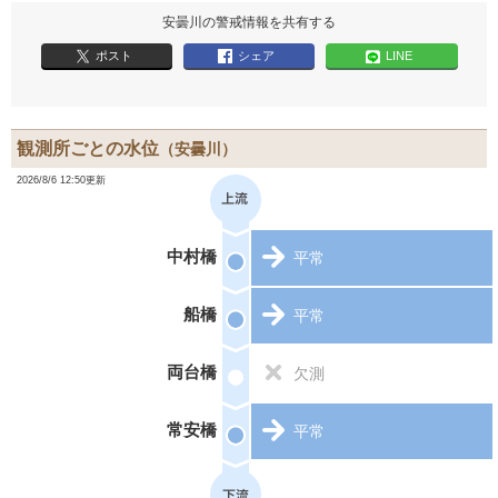
安曇川の警戒情報を共有する
ポスト
シェア
LINE
観測所ごとの水位
（安曇川）
2026/8/6 12:50更新
中村橋
平常
船橋
平常
両台橋
欠測
常安橋
平常