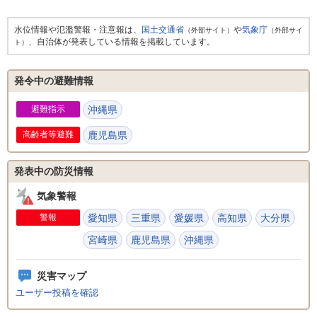
水位情報や氾濫警報・注意報は、
国土交通省
や
気象庁
（外部サイト）
（外部サイ
、自治体が発表している情報を掲載しています。
ト）
発令中の避難情報
避難指示
沖縄県
高齢者等避難
鹿児島県
発表中の防災情報
気象警報
警報
愛知県
三重県
愛媛県
高知県
大分県
宮崎県
鹿児島県
沖縄県
災害マップ
ユーザー投稿を確認