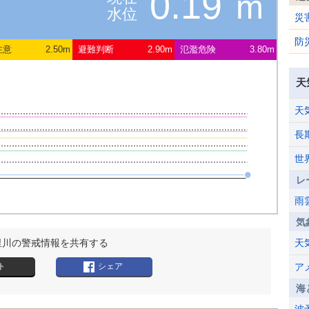
0.19
m
水位
災
防
注意
2.50m
避難判断
2.90m
氾濫危険
3.80m
天
天
長
世
レ
雨
気
里川の警戒情報を共有する
天
ト
シェア
ア
海