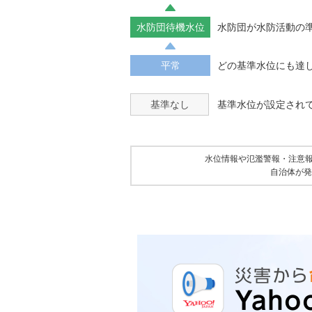
水防団待機水位
水防団が水防活動の
平常
どの基準水位にも達
基準なし
基準水位が設定され
水位情報や氾濫警報・注意
自治体が発