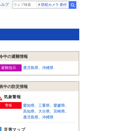
ヘルプ
防犯カメラ 原付
検索
令中の避難情報
避難指示
鹿児島県
、
沖縄県
表中の防災情報
気象警報
警報
愛知県
、
三重県
、
愛媛県
、
高知県
、
大分県
、
宮崎県
、
鹿児島県
、
沖縄県
災害マップ