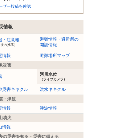
ーザー投稿を確認
災情報
避難情報・避難所の
報・注意報
開設情報
今後の推移）
電情報
避難場所マップ
象災害
河川水位
風
（ライブカメラ）
砂災害キキクル
洪水キキクル
震・津波
震情報
津波情報
山噴火
山情報
去の災害を知る・災害に備える