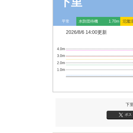
下里
平常
水防団待機
1.70m
氾濫
2026/8/6 14:00更新
4.0m
3.0m
2.0m
1.0m
下
ポス