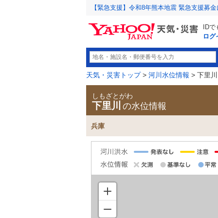
【緊急支援】令和8年熊本地震 緊急支援募
ID
ログ
天気・災害トップ
>
河川水位情報
> 下里川
しもざとがわ
下里川
の水位情報
兵庫