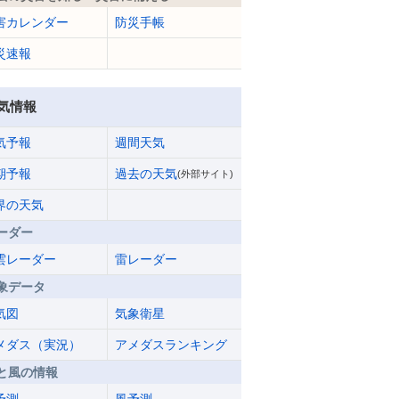
害カレンダー
防災手帳
災速報
気情報
気予報
週間天気
期予報
過去の天気
(外部サイト)
界の天気
ーダー
雲レーダー
雷レーダー
象データ
気図
気象衛星
メダス（実況）
アメダスランキング
と風の情報