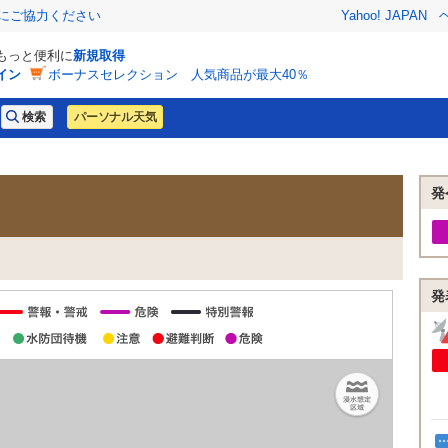
金にご協力ください
Yahoo! JAPAN
でもっと便利に
新規取得
イン
ボーナスセレクション 人気商品が最大40％
パーソナル天気
発
発