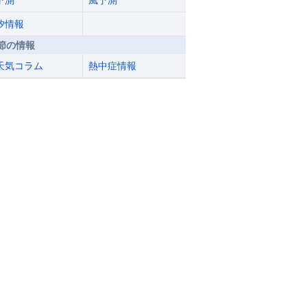
予測
風予測
汐情報
節の情報
天気コラム
熱中症情報