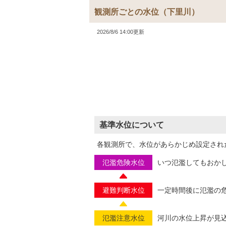
観測所ごとの水位
（下里川）
2026/8/6 14:00更新
基準水位について
各観測所で、水位があらかじめ設定され
氾濫危険水位
いつ氾濫してもおか
避難判断水位
一定時間後に氾濫の
氾濫注意水位
河川の水位上昇が見