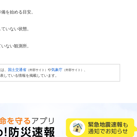
準備を始める目安。
していない状態。
ていない観測所。
報は、
国土交通省
や
気象庁
、
（外部サイト）
（外部サイト）
表している情報を掲載しています。