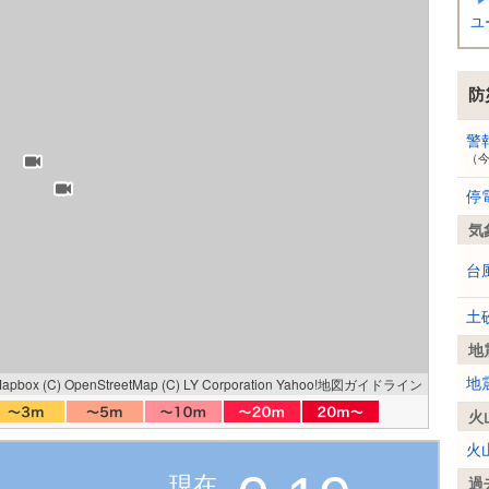
ユ
防
警
（
停
気
台
土
地
Mapbox
(C) OpenStreetMap
(C) LY Corporation
Yahoo!地図ガイドライン
地
火
火
現在
過