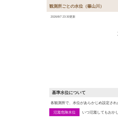
観測所ごとの水位
（篠山川）
2026/8/7 23:30更新
基準水位について
各観測所で、水位があらかじめ設定され
氾濫危険水位
いつ氾濫してもおか