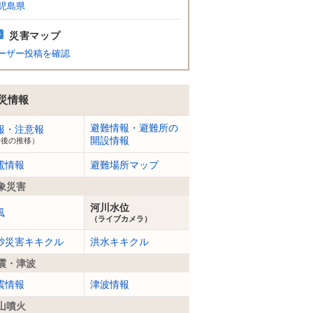
児島県
災害マップ
ーザー投稿を確認
災情報
避難情報・避難所の
報・注意報
開設情報
今後の推移）
電情報
避難場所マップ
象災害
河川水位
風
（ライブカメラ）
砂災害キキクル
洪水キキクル
震・津波
震情報
津波情報
山噴火