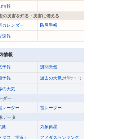
山情報
去の災害を知る・災害に備える
害カレンダー
防災手帳
災速報
気情報
気予報
週間天気
期予報
過去の天気
(外部サイト)
界の天気
ーダー
雲レーダー
雷レーダー
象データ
気図
気象衛星
メダス（実況）
アメダスランキング