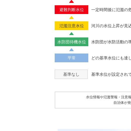
避難判断水位
一定時間後に氾濫の
氾濫注意水位
河川の水位上昇が見
水防団待機水位
水防団が水防活動の
平常
どの基準水位にも達
基準なし
基準水位が設定され
水位情報や氾濫警報・注意
自治体が発