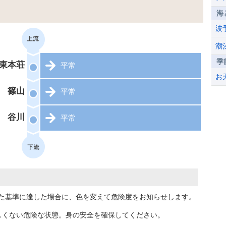
海
波
潮
季
東本荘
平常
お
篠山
平常
谷川
平常
た基準に達した場合に、色を変えて危険度をお知らせします。
しくない危険な状態。身の安全を確保してください。