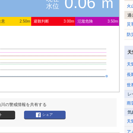
0.06
m
水位
火
過
注意
2.50m
避難判断
3.00m
氾濫危険
3.50m
災
防
天
天
長
世
レ
雨
山川の警戒情報を共有する
気
ト
シェア
天
ア