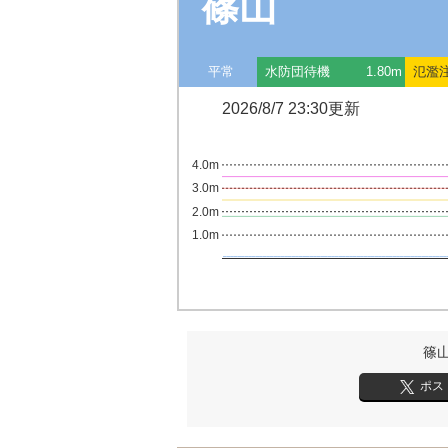
篠山
平常
水防団待機
1.80m
氾濫
2026/8/7 23:30更新
4.0m
3.0m
2.0m
1.0m
篠
ポス