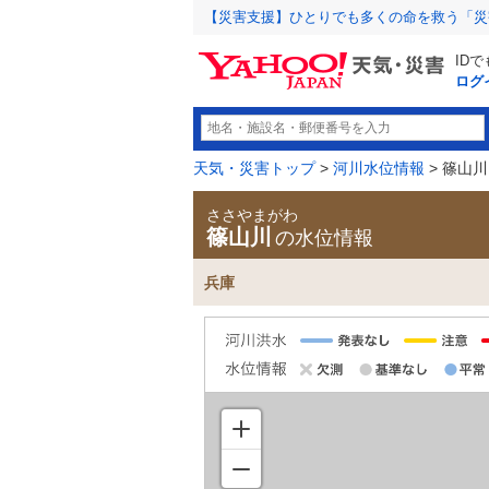
【災害支援】ひとりでも多くの命を救う「災
ID
ログ
天気・災害トップ
>
河川水位情報
> 篠山川
ささやまがわ
篠山川
の水位情報
兵庫