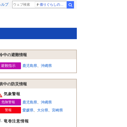
ヘルプ
借りぐらしのアリエッティ 耳をすませば
検索
令中の避難情報
避難指示
鹿児島県
、
沖縄県
表中の防災情報
気象警報
危険警報
鹿児島県
、
沖縄県
警報
愛媛県
、
大分県
、
宮崎県
竜巻注意情報