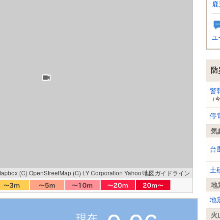
鹿
ユ
防
警
（
停
気
台
土
Mapbox
(C) OpenStreetMap
(C) LY Corporation
Yahoo!地図ガイドライン
地
地
火
現在