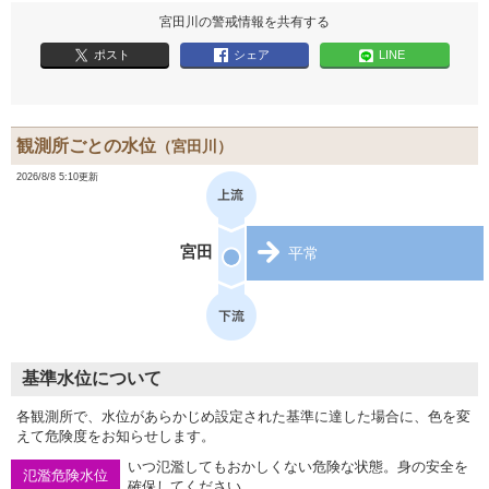
宮田川の警戒情報を共有する
ポスト
シェア
LINE
観測所ごとの水位
（宮田川）
2026/8/8 5:10更新
宮田
平常
基準水位について
各観測所で、水位があらかじめ設定された基準に達した場合に、色を変
えて危険度をお知らせします。
いつ氾濫してもおかしくない危険な状態。身の安全を
氾濫危険水位
確保してください。