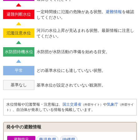
一定時間後に氾濫の危険がある状態。
避難情報
を確認
避難判断水位
してください。
河川の水位上昇が見込まれる状態。最新情報に注意し
氾濫注意水位
てください。
水防団待機水位
水防団が水防活動の準備を始める目安。
平常
どの基準水位にも達していない状態。
基準なし
基準水位が設定されていない観測所。
水位情報や氾濫警報・注意報は、
国土交通省
や
気象庁
（外部サイト）
（外部サイ
、自治体が発表している情報を掲載しています。
ト）
発令中の避難情報
避難指示
鹿児島県
沖縄県