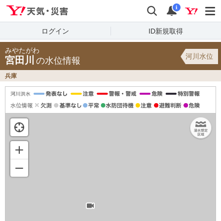
Yahoo!天気・災害
検索
通知
i
ログイン
ID新規取得
みやたがわ
河川水位
宮田川
の水位情報
兵庫