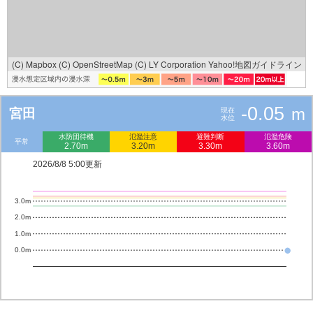
(C) Mapbox
(C) OpenStreetMap
(C) LY Corporation
Yahoo!地図ガイドライン
-0.05
m
宮田
現在
水位
水防団待機
氾濫注意
避難判断
氾濫危険
平常
2.70m
3.20m
3.30m
3.60m
2026/8/8 5:00更新
3.0m
2.0m
1.0m
0.0m