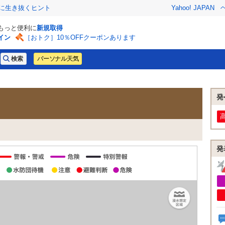
クに生き抜くヒント
Yahoo! JAPAN
でもっと便利に
新規取得
イン
［おトク］10％OFFクーポンあります
パーソナル天気
発
発