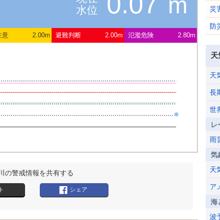
0.07
m
水位
災
防
注意
2.00m
避難判断
2.00m
氾濫危険
2.80m
天
天
長
世
レ
雨
気
天
川の警戒情報を共有する
ア
ト
シェア
海
波