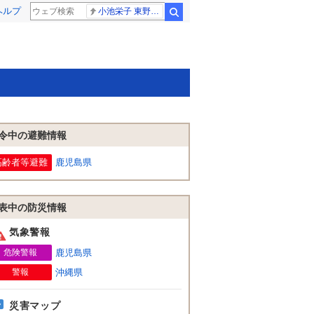
ヘルプ
小池栄子 東野幸治
検索
令中の避難情報
高齢者等避難
鹿児島県
表中の防災情報
気象警報
危険警報
鹿児島県
警報
沖縄県
災害マップ