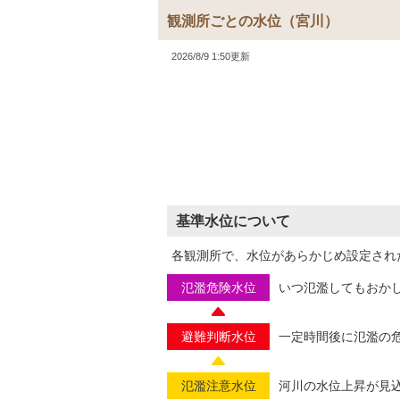
観測所ごとの水位
（宮川）
2026/8/9 1:50更新
基準水位について
各観測所で、水位があらかじめ設定され
氾濫危険水位
いつ氾濫してもおか
避難判断水位
一定時間後に氾濫の
氾濫注意水位
河川の水位上昇が見