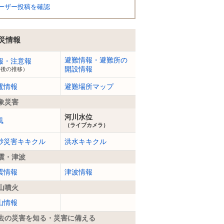
ーザー投稿を確認
災情報
避難情報・避難所の
報・注意報
開設情報
今後の推移）
電情報
避難場所マップ
象災害
河川水位
風
（ライブカメラ）
砂災害キキクル
洪水キキクル
震・津波
震情報
津波情報
山噴火
山情報
去の災害を知る・災害に備える