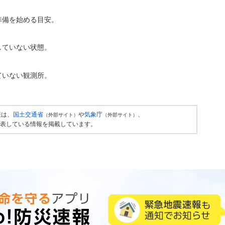
準備を始める目安。
していない状態。
ていない観測所。
報は、
国土交通省
や
気象庁
、
（外部サイト）
（外部サイト）
表している情報を掲載しています。