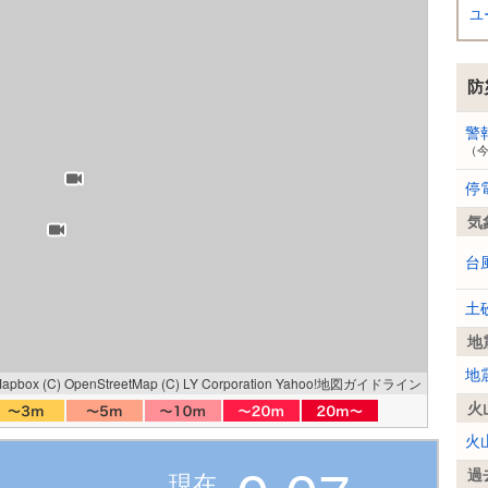
ユ
防
警
（
停
気
台
土
地
地
Mapbox
(C) OpenStreetMap
(C) LY Corporation
Yahoo!地図ガイドライン
火
火
過
現在