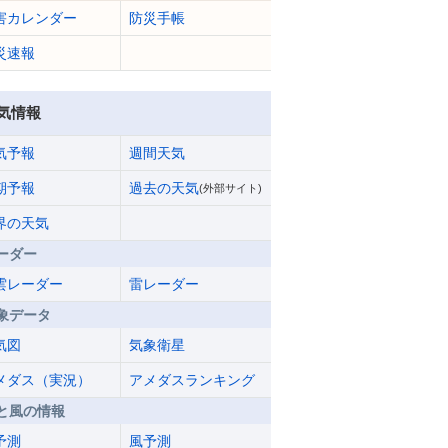
害カレンダー
防災手帳
災速報
気情報
気予報
週間天気
期予報
過去の天気
(外部サイト)
界の天気
ーダー
雲レーダー
雷レーダー
象データ
気図
気象衛星
メダス（実況）
アメダスランキング
と風の情報
予測
風予測