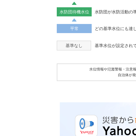
水防団待機水位
水防団が水防活動の
平常
どの基準水位にも達
基準なし
基準水位が設定され
水位情報や氾濫警報・注意
自治体が発