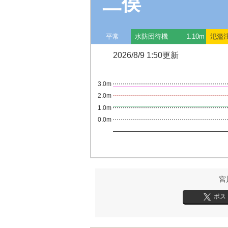
二俣
平常
水防団待機
1.10m
氾濫
2026/8/9 1:50更新
3.0m
2.0m
1.0m
0.0m
宮
ポス