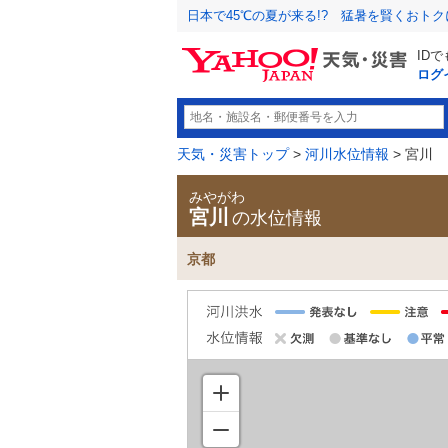
日本で45℃の夏が来る!? 猛暑を賢くおト
ID
ログ
天気・災害トップ
>
河川水位情報
> 宮川
みやがわ
宮川
の水位情報
京都