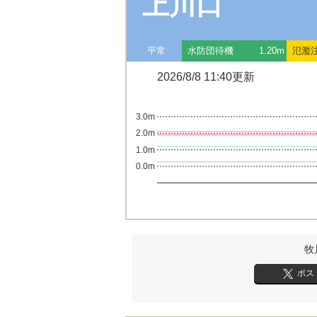
上川口
平常
水防団待機
1.20m
氾濫
2026/8/8 11:40更新
3.0m
2.0m
1.0m
0.0m
牧
ポス