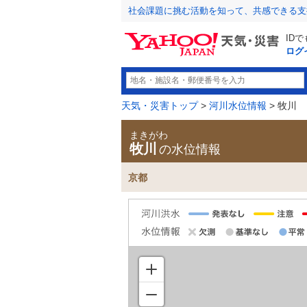
社会課題に挑む活動を知って、共感できる支
ID
ログ
天気・災害トップ
>
河川水位情報
> 牧川
まきがわ
牧川
の水位情報
京都