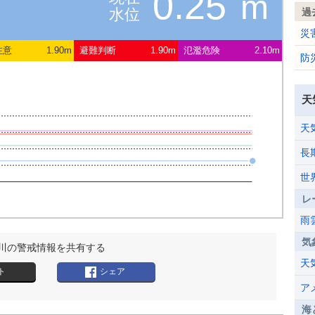
0.25
m
水位
過
災
注意
1.90m
避難判断
1.90m
氾濫危険
2.10m
防
天
天
長
世
レ
雨
気
川の警戒情報を共有する
天
ト
シェア
ア
海