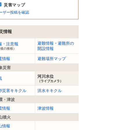
災害マップ
ーザー投稿を確認
災情報
避難情報・避難所の
報・注意報
開設情報
今後の推移）
電情報
避難場所マップ
象災害
河川水位
風
（ライブカメラ）
砂災害キキクル
洪水キキクル
震・津波
震情報
津波情報
山噴火
山情報