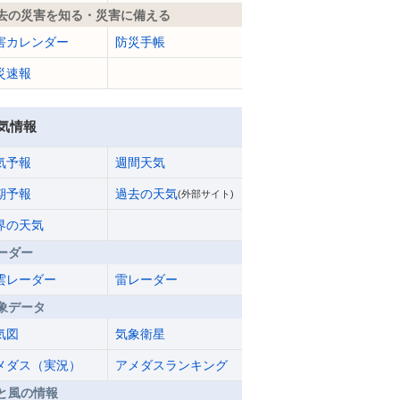
去の災害を知る・災害に備える
害カレンダー
防災手帳
災速報
気情報
気予報
週間天気
期予報
過去の天気
(外部サイト)
界の天気
ーダー
雲レーダー
雷レーダー
象データ
気図
気象衛星
メダス（実況）
アメダスランキング
と風の情報