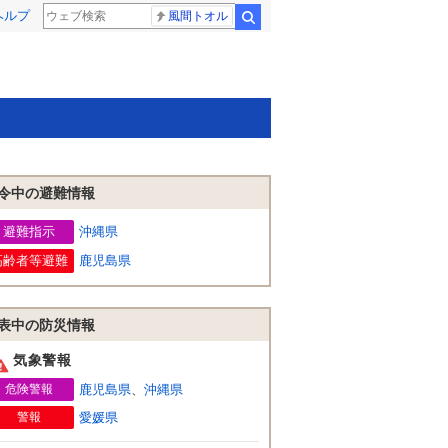
ヘルプ
風間トオル
検索
令中の避難情報
避難指示
沖縄県
高齢者等避難
鹿児島県
表中の防災情報
気象警報
危険警報
鹿児島県
、
沖縄県
警報
愛媛県