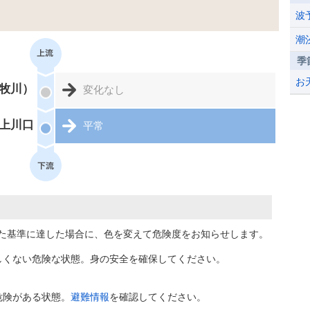
波
潮
季
お
牧川）
変化なし
上川口
平常
た基準に達した場合に、色を変えて危険度をお知らせします。
しくない危険な状態。身の安全を確保してください。
危険がある状態。
避難情報
を確認してください。