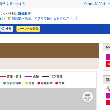
援先を見つけよう
Yahoo! JAPAN
でもっと便利に
新規取得
イン
初回購入限定、アプリで使えるお得なクーポン
パーソナル天気
発
発