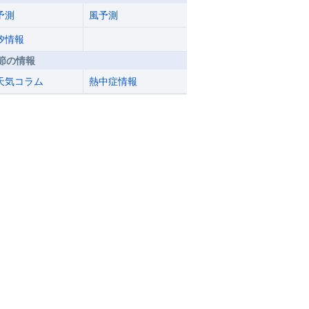
予測
風予測
汐情報
節の情報
天気コラム
熱中症情報