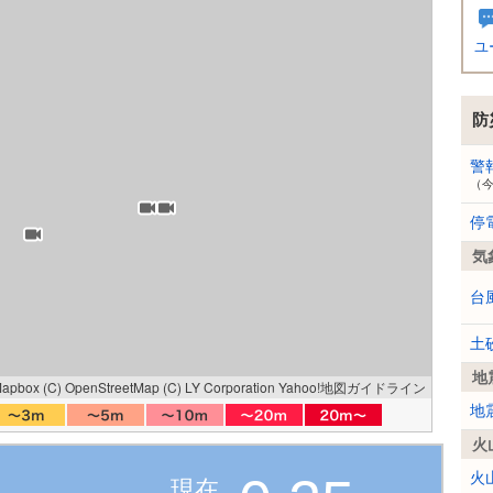
ユ
防
警
（
停
気
台
土
地
Mapbox
(C) OpenStreetMap
(C) LY Corporation
Yahoo!地図ガイドライン
地
火
火
現在