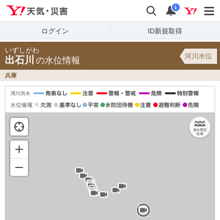
Yahoo!天気・災害
検索
通知
i
ログイン
ID新規取得
いずしがわ
河川水位
出石川
の水位情報
兵庫