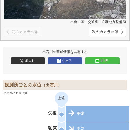
出典：国土交通省 近畿地方整備局
前のカメラ画像
次のカメラ画像
出石川の警戒情報を共有する
ポスト
シェア
LINE
観測所ごとの水位
（出石川）
2026/8/7 11:00更新
矢根
平常
弘原
平常