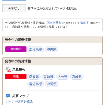
基準なし
基準水位が設定されていない観測所。
水位情報や氾濫警報・注意報は、
国土交通省
や
気象庁
（外部サイト）
（外部サイ
、自治体が発表している情報を掲載しています。
ト）
発令中の避難情報
避難指示
鹿児島県
沖縄県
発表中の防災情報
気象警報
警報
愛媛県
高知県
大分県
宮崎県
鹿児島県
沖縄県
災害マップ
ユーザー投稿を確認