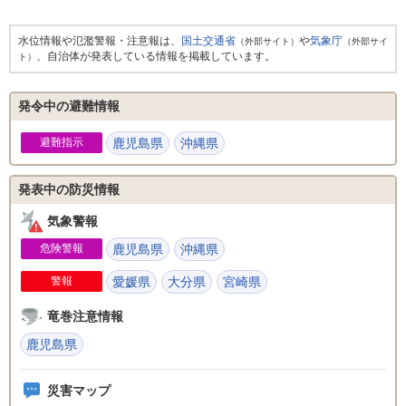
水位情報や氾濫警報・注意報は、
国土交通省
や
気象庁
（外部サイト）
（外部サイ
、自治体が発表している情報を掲載しています。
ト）
発令中の避難情報
避難指示
鹿児島県
沖縄県
発表中の防災情報
気象警報
危険警報
鹿児島県
沖縄県
警報
愛媛県
大分県
宮崎県
竜巻注意情報
鹿児島県
災害マップ