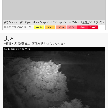
(C) Mapbox
(C) OpenStreetMap
(C) LY Corporation
Yahoo!地図ガイドライン
大坪
※夜間や悪天候時は、
画像
が見えづらくなります