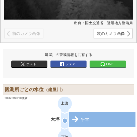
出典：国土交通省 近畿地方整備局
前のカメラ画像
次のカメラ画像
建屋川の警戒情報を共有する
ポスト
シェア
LINE
観測所ごとの水位
（建屋川）
2026/8/8 0:00更新
大坪
平常