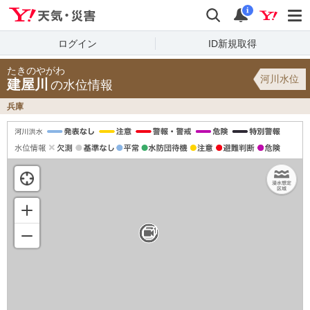
Yahoo!天気・災害
検索
通知
i
ログイン
ID新規取得
たきのやがわ
河川水位
建屋川
の水位情報
兵庫