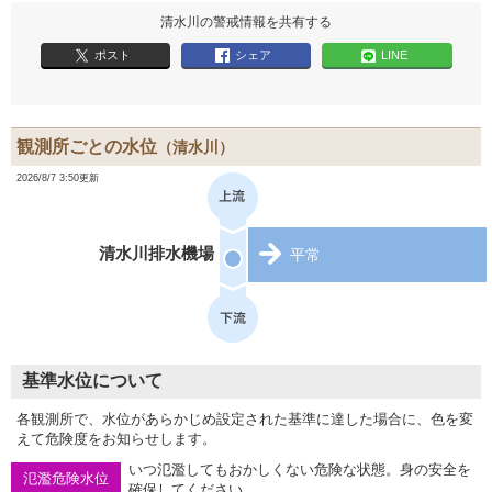
清水川の警戒情報を共有する
ポスト
シェア
LINE
観測所ごとの水位
（清水川）
2026/8/7 3:50更新
清水川排水機場
平常
基準水位について
各観測所で、水位があらかじめ設定された基準に達した場合に、色を変
えて危険度をお知らせします。
いつ氾濫してもおかしくない危険な状態。身の安全を
氾濫危険水位
確保してください。