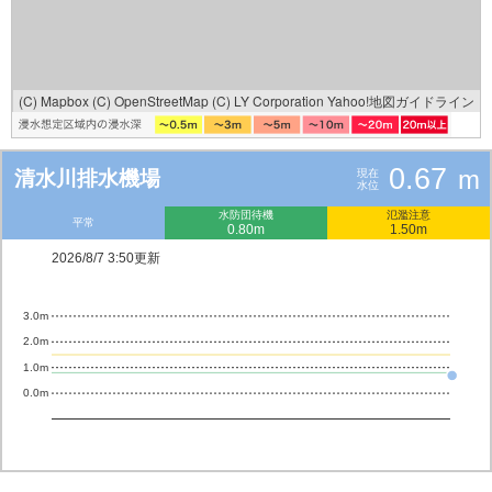
(C) Mapbox
(C) OpenStreetMap
(C) LY Corporation
Yahoo!地図ガイドライン
0.67
m
清水川排水機場
現在
水位
水防団待機
氾濫注意
平常
0.80m
1.50m
2026/8/7 3:50更新
3.0m
2.0m
1.0m
0.0m