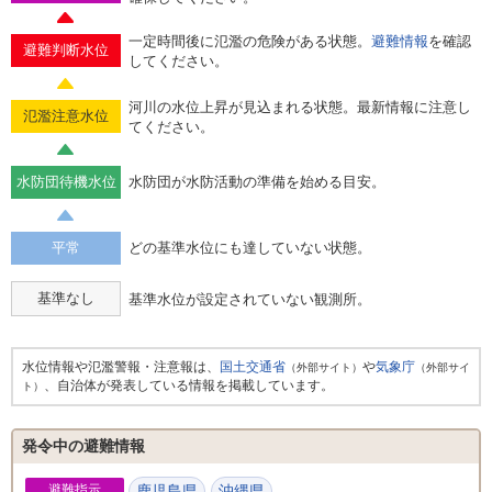
一定時間後に氾濫の危険がある状態。
避難情報
を確認
避難判断水位
してください。
河川の水位上昇が見込まれる状態。最新情報に注意し
氾濫注意水位
てください。
水防団待機水位
水防団が水防活動の準備を始める目安。
平常
どの基準水位にも達していない状態。
基準なし
基準水位が設定されていない観測所。
水位情報や氾濫警報・注意報は、
国土交通省
や
気象庁
（外部サイト）
（外部サイ
、自治体が発表している情報を掲載しています。
ト）
発令中の避難情報
避難指示
鹿児島県
沖縄県