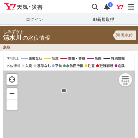
Yahoo!天気・災害
検索
通知
i
ログイン
ID新規取得
しみずがわ
河川水位
清水川
の水位情報
鳥取