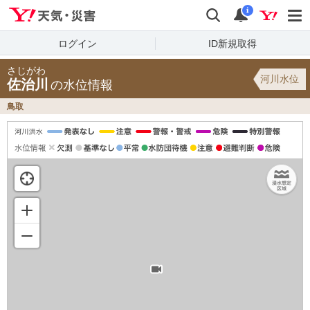
Yahoo!天気・災害
検索
通知
i
ログイン
ID新規取得
さじがわ
河川水位
佐治川
の水位情報
鳥取