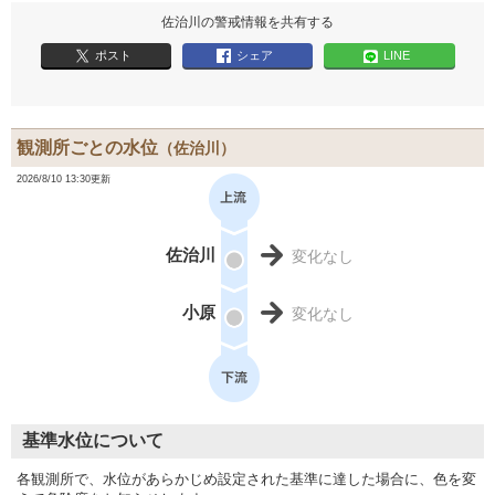
佐治川の警戒情報を共有する
ポスト
シェア
LINE
観測所ごとの水位
（佐治川）
2026/8/10 13:30更新
佐治川
変化なし
小原
変化なし
基準水位について
各観測所で、水位があらかじめ設定された基準に達した場合に、色を変