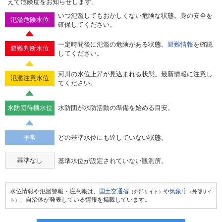
えて危険度をお知らせします。
いつ氾濫してもおかしくない危険な状態。身の安全を
氾濫危険水位
確保してください。
一定時間後に氾濫の危険がある状態。
避難情報
を確認
避難判断水位
してください。
河川の水位上昇が見込まれる状態。最新情報に注意し
氾濫注意水位
てください。
水防団待機水位
水防団が水防活動の準備を始める目安。
平常
どの基準水位にも達していない状態。
基準なし
基準水位が設定されていない観測所。
水位情報や氾濫警報・注意報は、
国土交通省
や
気象庁
（外部サイト）
（外部サイ
、自治体が発表している情報を掲載しています。
ト）