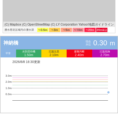
(C) Mapbox
(C) OpenStreetMap
(C) LY Corporation
Yahoo!地図ガイドライン
0.30
m
神納橋
現在
水位
水防団待機
氾濫注意
避難判断
氾濫危険
平常
1.50m
2.10m
2.40m
2.70m
2026/8/8 18:30更新
3.0m
2.0m
1.0m
0.0m