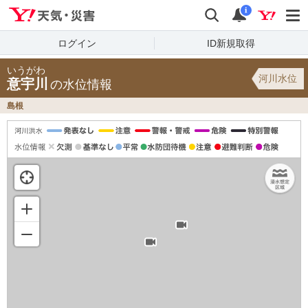
Yahoo!天気・災害
検索
通知
i
ログイン
ID新規取得
いうがわ
河川水位
意宇川
の水位情報
島根