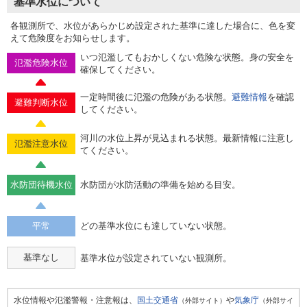
基準水位について
各観測所で、水位があらかじめ設定された基準に達した場合に、色を変
えて危険度をお知らせします。
いつ氾濫してもおかしくない危険な状態。身の安全を
氾濫危険水位
確保してください。
一定時間後に氾濫の危険がある状態。
避難情報
を確認
避難判断水位
してください。
河川の水位上昇が見込まれる状態。最新情報に注意し
氾濫注意水位
てください。
水防団待機水位
水防団が水防活動の準備を始める目安。
平常
どの基準水位にも達していない状態。
基準なし
基準水位が設定されていない観測所。
水位情報や氾濫警報・注意報は、
国土交通省
や
気象庁
（外部サイト）
（外部サイ