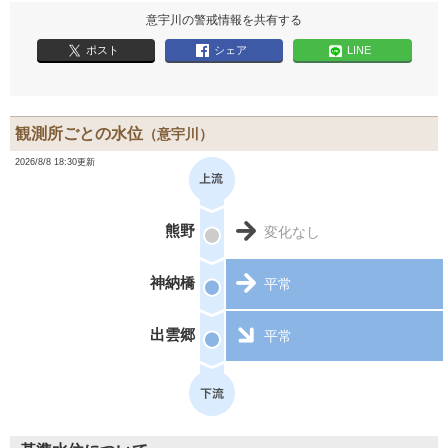
意宇川の警戒情報を共有する
ポスト
シェア
LINE
観測所ごとの水位
（意宇川）
2026/8/8 18:30更新
熊野
変化なし
神納橋
平常
出雲郷
平常