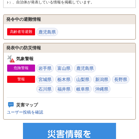
、自治体が発表している情報を掲載しています。
ト）
発令中の避難情報
高齢者等避難
鹿児島県
発表中の防災情報
気象警報
危険警報
岩手県
富山県
鹿児島県
警報
宮城県
栃木県
山梨県
新潟県
長野県
石川県
福井県
岐阜県
沖縄県
災害マップ
ユーザー投稿を確認