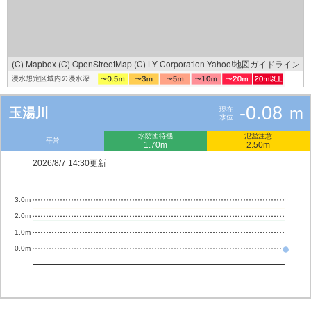
(C) Mapbox
(C) OpenStreetMap
(C) LY Corporation
Yahoo!地図ガイドライン
-0.08
m
玉湯川
現在
水位
水防団待機
氾濫注意
平常
1.70m
2.50m
2026/8/7 14:30更新
3.0m
2.0m
1.0m
0.0m