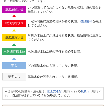
えて危険度をお知らせします。
いつ氾濫してもおかしくない危険な状態。身の安全を
氾濫危険水位
確保してください。
一定時間後に氾濫の危険がある状態。
避難情報
を確認
避難判断水位
してください。
河川の水位上昇が見込まれる状態。最新情報に注意し
氾濫注意水位
てください。
水防団待機水位
水防団が水防活動の準備を始める目安。
平常
どの基準水位にも達していない状態。
基準なし
基準水位が設定されていない観測所。
水位情報や氾濫警報・注意報は、
国土交通省
や
気象庁
（外部サイト）
（外部サイ
、自治体が発表している情報を掲載しています。
ト）