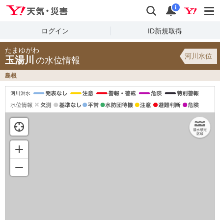
Yahoo!天気・災害
検索
通知
i
ログイン
ID新規取得
たまゆがわ
河川水位
玉湯川
の水位情報
島根