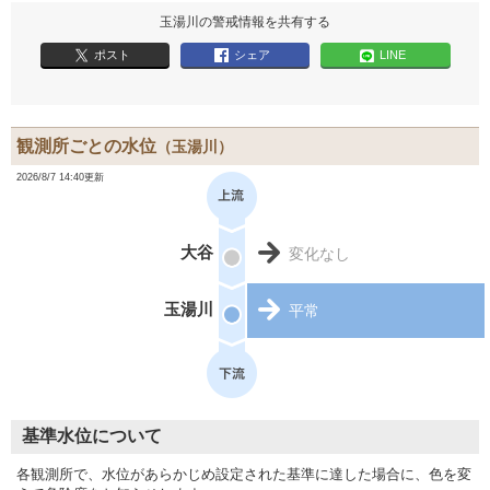
玉湯川の警戒情報を共有する
ポスト
シェア
LINE
観測所ごとの水位
（玉湯川）
2026/8/7 14:40更新
大谷
変化なし
玉湯川
平常
基準水位について
各観測所で、水位があらかじめ設定された基準に達した場合に、色を変