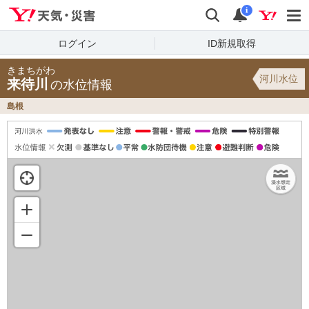
Yahoo!天気・災害
検索
通知
i
ログイン
ID新規取得
きまちがわ
河川水位
来待川
の水位情報
島根