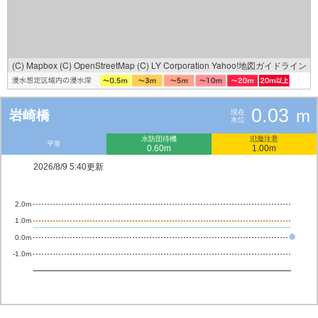
(C) Mapbox
(C) OpenStreetMap
(C) LY Corporation
Yahoo!地図ガイドライン
0.03
m
岩崎橋
現在
水位
水防団待機
氾濫注意
平常
0.60m
1.00m
2026/8/9 5:40更新
2.0m
1.0m
0.0m
-1.0m