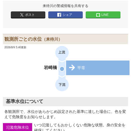
来待川の警戒情報を共有する
ポスト
シェア
LINE
観測所ごとの水位
（来待川）
2026/8/9 5:40更新
岩崎橋
平常
基準水位について
各観測所で、水位があらかじめ設定された基準に達した場合に、色を変
えて危険度をお知らせします。
いつ氾濫してもおかしくない危険な状態。身の安全を
氾濫危険水位
確保してください。