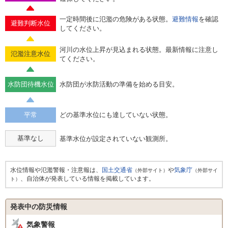
一定時間後に氾濫の危険がある状態。
避難情報
を確認
避難判断水位
してください。
河川の水位上昇が見込まれる状態。最新情報に注意し
氾濫注意水位
てください。
水防団待機水位
水防団が水防活動の準備を始める目安。
平常
どの基準水位にも達していない状態。
基準なし
基準水位が設定されていない観測所。
水位情報や氾濫警報・注意報は、
国土交通省
や
気象庁
（外部サイト）
（外部サイ
、自治体が発表している情報を掲載しています。
ト）
発表中の防災情報
気象警報