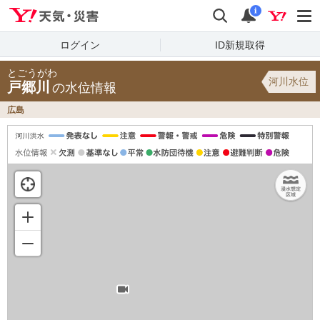
Yahoo!天気・災害
検索
通知
i
ログイン
ID新規取得
とごうがわ
河川水位
戸郷川
の水位情報
広島