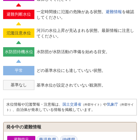
一定時間後に氾濫の危険がある状態。
避難情報
を確認
避難判断水位
してください。
河川の水位上昇が見込まれる状態。最新情報に注意し
氾濫注意水位
てください。
水防団待機水位
水防団が水防活動の準備を始める目安。
平常
どの基準水位にも達していない状態。
基準なし
基準水位が設定されていない観測所。
水位情報や氾濫警報・注意報は、
国土交通省
や
気象庁
（外部サイト）
（外部サイ
、自治体が発表している情報を掲載しています。
ト）
発令中の避難情報
避難指示
鹿児島県
沖縄県