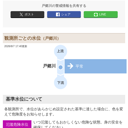
戸郷川の警戒情報を共有する
ポスト
シェア
LINE
観測所ごとの水位
（戸郷川）
2026/8/7 17:40更新
戸郷川
平常
基準水位について
各観測所で、水位があらかじめ設定された基準に達した場合に、色を変
えて危険度をお知らせします。
いつ氾濫してもおかしくない危険な状態。身の安全を
氾濫危険水位
確保してください。