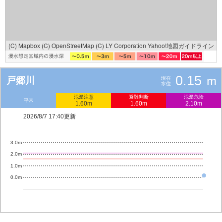
(C) Mapbox
(C) OpenStreetMap
(C) LY Corporation
Yahoo!地図ガイドライン
0.15
m
戸郷川
現在
水位
氾濫注意
避難判断
氾濫危険
平常
1.60m
1.60m
2.10m
2026/8/7 17:40更新
3.0m
2.0m
1.0m
0.0m