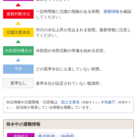
一定時間後に氾濫の危険がある状態。
避難情報
を確認
避難判断水位
してください。
河川の水位上昇が見込まれる状態。最新情報に注意し
氾濫注意水位
てください。
水防団待機水位
水防団が水防活動の準備を始める目安。
平常
どの基準水位にも達していない状態。
基準なし
基準水位が設定されていない観測所。
水位情報や氾濫警報・注意報は、
国土交通省
や
気象庁
（外部サイト）
（外部サイ
、自治体が発表している情報を掲載しています。
ト）
発令中の避難情報
避難指示
鹿児島県
沖縄県