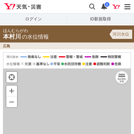
Yahoo!天気・災害
検索
通知
i
ログイン
ID新規取得
ほんむらがわ
河川水位
本村川
の水位情報
広島