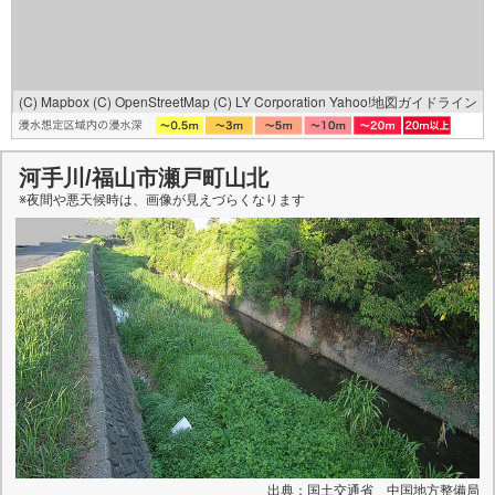
(C) Mapbox
(C) OpenStreetMap
(C) LY Corporation
Yahoo!地図ガイドライン
河手川/福山市瀬戸町山北
※夜間や悪天候時は、
画像
が見えづらくなります
出典：国土交通省 中国地方整備局