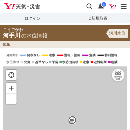
Yahoo!天気・災害
検索
通知
i
ログイン
ID新規取得
こうでがわ
河川水位
河手川
の水位情報
広島