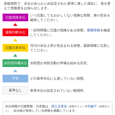
各観測所で、水位があらかじめ設定された基準に達した場合に、色を変
えて危険度をお知らせします。
いつ氾濫してもおかしくない危険な状態。身の安全を
氾濫危険水位
確保してください。
一定時間後に氾濫の危険がある状態。
避難情報
を確認
避難判断水位
してください。
河川の水位上昇が見込まれる状態。最新情報に注意し
氾濫注意水位
てください。
水防団待機水位
水防団が水防活動の準備を始める目安。
平常
どの基準水位にも達していない状態。
基準なし
基準水位が設定されていない観測所。
水位情報や氾濫警報・注意報は、
国土交通省
や
気象庁
（外部サイト）
（外部サイ
、自治体が発表している情報を掲載しています。
ト）