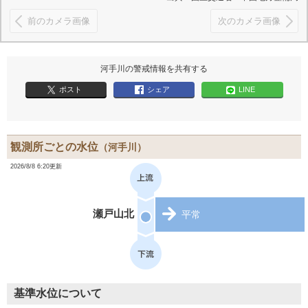
前のカメラ画像
次のカメラ画像
河手川の警戒情報を共有する
ポスト
シェア
LINE
観測所ごとの水位
（河手川）
2026/8/8 6:20更新
瀬戸山北
平常
基準水位について