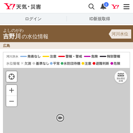
Yahoo!天気・災害
検索
通知
i
ログイン
ID新規取得
よしのがわ
河川水位
吉野川
の水位情報
広島