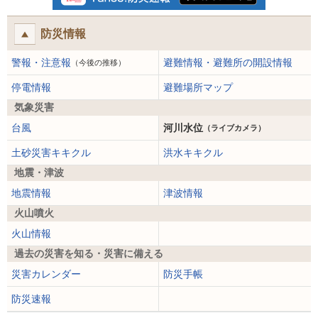
防災情報
警報・注意報
避難情報・避難所の開設情報
（今後の推移）
停電情報
避難場所マップ
気象災害
台風
河川水位
（ライブカメラ）
土砂災害キキクル
洪水キキクル
地震・津波
地震情報
津波情報
火山噴火
火山情報
過去の災害を知る・災害に備える
災害カレンダー
防災手帳
防災速報