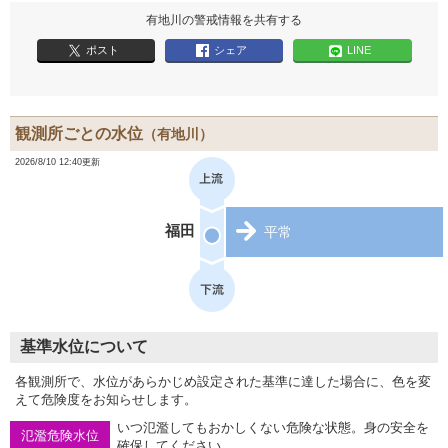
有地川の警戒情報を共有する
ポスト
シェア
LINE
観測所ごとの水位
（有地川）
2026/8/10 12:40更新
福田
平常
基準水位について
各観測所で、水位があらかじめ設定された基準に達した場合に、色を変
えて危険度をお知らせします。
いつ氾濫してもおかしくない危険な状態。身の安全を
氾濫危険水位
確保してください。