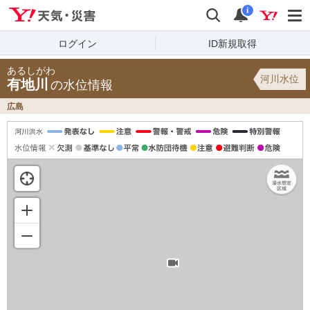
Yahoo!天気・災害
検索
通知
i
ログイン
ID新規取得
あるしがわ
河川水位
有地川
の水位情報
広島