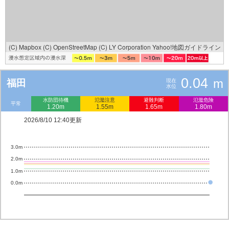
(C) Mapbox
(C) OpenStreetMap
(C) LY Corporation
Yahoo!地図ガイドライン
0.04
m
福田
現在
水位
水防団待機
氾濫注意
避難判断
氾濫危険
平常
1.20m
1.55m
1.65m
1.80m
2026/8/10 12:40更新
3.0m
2.0m
1.0m
0.0m