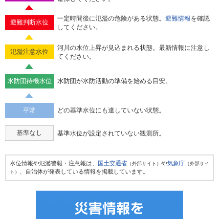
一定時間後に氾濫の危険がある状態。
避難情報
を確認
避難判断水位
してください。
河川の水位上昇が見込まれる状態。最新情報に注意し
氾濫注意水位
てください。
水防団待機水位
水防団が水防活動の準備を始める目安。
平常
どの基準水位にも達していない状態。
基準なし
基準水位が設定されていない観測所。
水位情報や氾濫警報・注意報は、
国土交通省
や
気象庁
（外部サイト）
（外部サイ
、自治体が発表している情報を掲載しています。
ト）