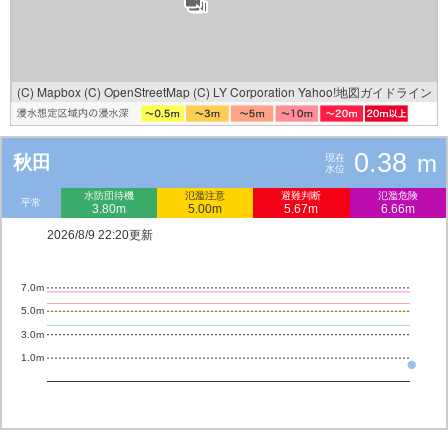
(C) Mapbox
(C) OpenStreetMap
(C) LY Corporation
Yahoo!地図ガイドライン
0.38
m
秋田
現在
水位
水防団待機
氾濫注意
避難判断
氾濫危険
平常
3.80m
5.00m
5.67m
6.66m
2026/8/9 22:20更新
7.0m
5.0m
3.0m
1.0m