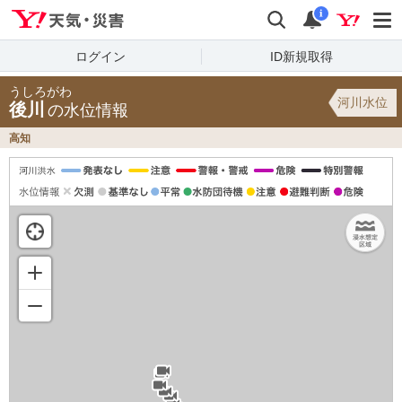
Yahoo!天気・災害
検索
通知
i
ログイン
ID新規取得
うしろがわ
河川水位
後川
の水位情報
高知