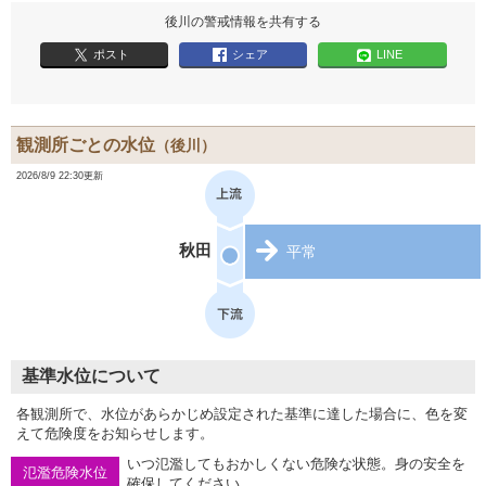
後川の警戒情報を共有する
ポスト
シェア
LINE
観測所ごとの水位
（後川）
2026/8/9 22:30更新
秋田
平常
基準水位について
各観測所で、水位があらかじめ設定された基準に達した場合に、色を変
えて危険度をお知らせします。
いつ氾濫してもおかしくない危険な状態。身の安全を
氾濫危険水位
確保してください。