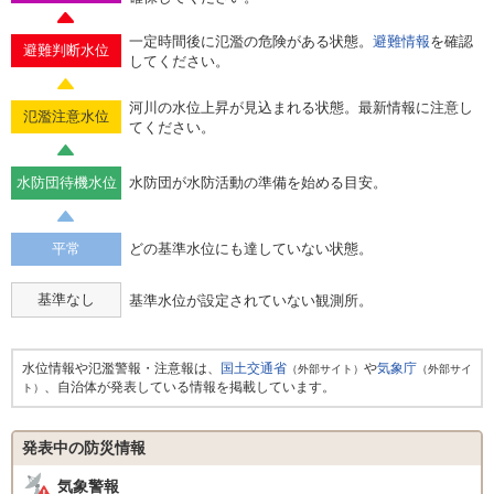
一定時間後に氾濫の危険がある状態。
避難情報
を確認
避難判断水位
してください。
河川の水位上昇が見込まれる状態。最新情報に注意し
氾濫注意水位
てください。
水防団待機水位
水防団が水防活動の準備を始める目安。
平常
どの基準水位にも達していない状態。
基準なし
基準水位が設定されていない観測所。
水位情報や氾濫警報・注意報は、
国土交通省
や
気象庁
（外部サイト）
（外部サイ
、自治体が発表している情報を掲載しています。
ト）
発表中の防災情報
気象警報