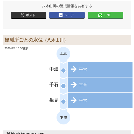
八木山川の警戒情報を共有する
ポスト
シェア
LINE
観測所ごとの水位
（八木山川）
2026/8/8 16:30更新
中畑
平常
千石
平常
生見
平常