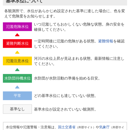
基準水位について
各観測所で、水位があらかじめ設定された基準に達した場合に、色を変
えて危険度をお知らせします。
いつ氾濫してもおかしくない危険な状態。身の安全を
氾濫危険水位
確保してください。
一定時間後に氾濫の危険がある状態。
避難情報
を確認
避難判断水位
してください。
河川の水位上昇が見込まれる状態。最新情報に注意し
氾濫注意水位
てください。
水防団待機水位
水防団が水防活動の準備を始める目安。
平常
どの基準水位にも達していない状態。
基準なし
基準水位が設定されていない観測所。
水位情報や氾濫警報・注意報は、
国土交通省
や
気象庁
（外部サイト）
（外部サイ