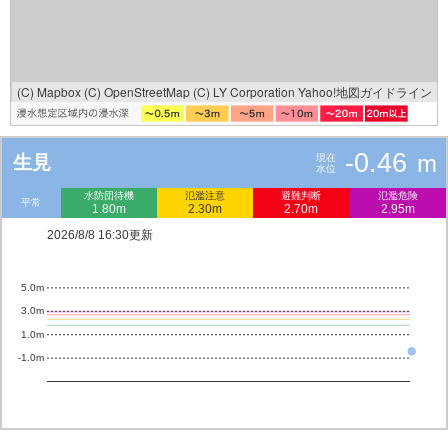
(C) Mapbox
(C) OpenStreetMap
(C) LY Corporation
Yahoo!地図ガイドライン
-0.46
m
生見
現在
水位
水防団待機
氾濫注意
避難判断
氾濫危険
平常
1.80m
2.30m
2.70m
2.95m
2026/8/8 16:30更新
5.0m
3.0m
1.0m
-1.0m