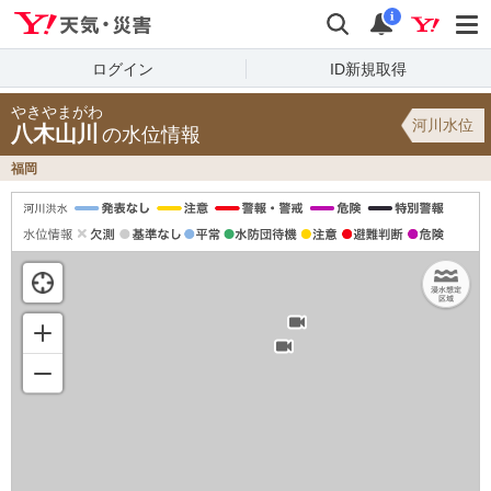
Yahoo!天気・災害
検索
通知
i
ログイン
ID新規取得
やきやまがわ
河川水位
八木山川
の水位情報
福岡