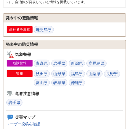
、自治体が発表している情報を掲載しています。
ト）
発令中の避難情報
高齢者等避難
鹿児島県
発表中の防災情報
気象警報
危険警報
青森県
岩手県
新潟県
鹿児島県
警報
秋田県
山形県
福島県
山梨県
長野県
富山県
岐阜県
沖縄県
竜巻注意情報
岩手県
災害マップ
ユーザー投稿を確認