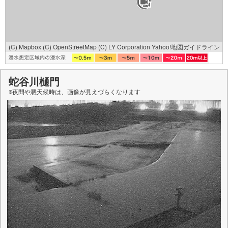
(C) Mapbox
(C) OpenStreetMap
(C) LY Corporation
Yahoo!地図ガイドライン
蛇谷川樋門
※夜間や悪天候時は、
画像
が見えづらくなります