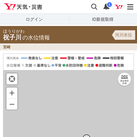
Yahoo!天気・災害
検索
通知
i
ログイン
ID新規取得
ほうりがわ
河川水位
祝子川
の水位情報
宮崎