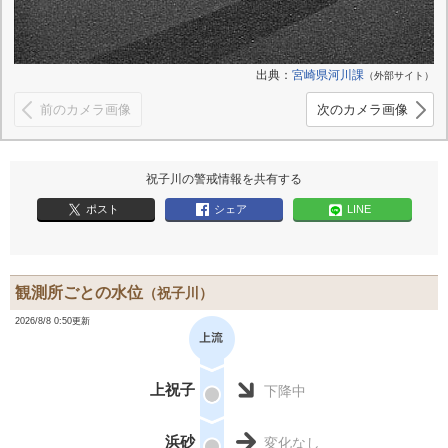
出典：
宮崎県河川課
（外部サイト）
前のカメラ画像
次のカメラ画像
祝子川の警戒情報を共有する
ポスト
シェア
LINE
観測所ごとの水位
（祝子川）
2026/8/8 0:50更新
上祝子
下降中
浜砂
変化なし