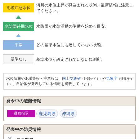
河川の水位上昇が見込まれる状態。最新情報に注意し
氾濫注意水位
てください。
水防団待機水位
水防団が水防活動の準備を始める目安。
平常
どの基準水位にも達していない状態。
基準なし
基準水位が設定されていない観測所。
水位情報や氾濫警報・注意報は、
国土交通省
や
気象庁
（外部サイト）
（外部サイ
、自治体が発表している情報を掲載しています。
ト）
発令中の避難情報
避難指示
鹿児島県
沖縄県
発表中の防災情報