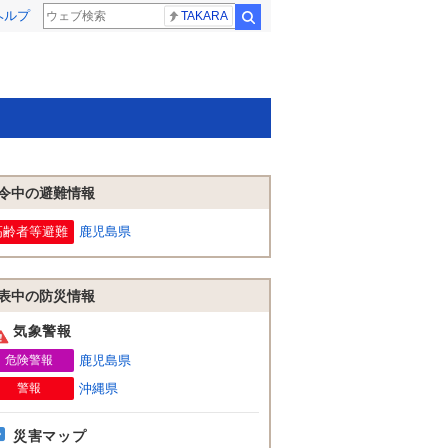
ヘルプ
TAKARA
検索
令中の避難情報
高齢者等避難
鹿児島県
表中の防災情報
気象警報
危険警報
鹿児島県
警報
沖縄県
災害マップ