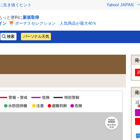
クに生き抜くヒント
Yahoo! JAPAN
でもっと便利に
新規取得
イン
ボーナスセレクション 人気商品が最大40％
パーソナル天気
発
発