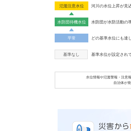
氾濫注意水位
河川の水位上昇が見
水防団待機水位
水防団が水防活動の
平常
どの基準水位にも達
基準なし
基準水位が設定され
水位情報や氾濫警報・注意
自治体が発