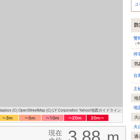
ユ
防
警
（
停
気
台
土
地
地
Mapbox
(C) OpenStreetMap
(C) LY Corporation
Yahoo!地図ガイドライン
火
火
3.88
現在
m
）
過