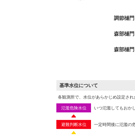
調節樋門
森部樋門
森部樋門
基準水位について
各観測所で、水位があらかじめ設定され
氾濫危険水位
いつ氾濫してもおか
避難判断水位
一定時間後に氾濫の