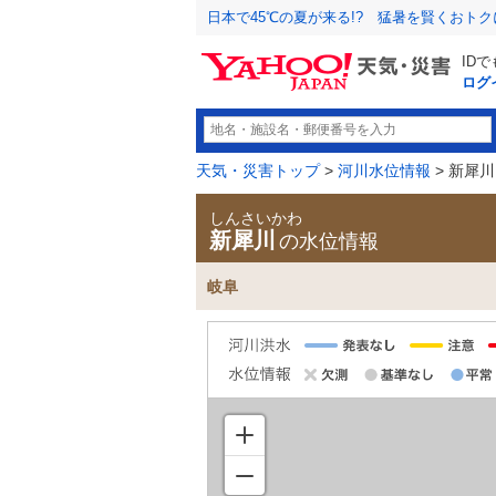
日本で45℃の夏が来る!? 猛暑を賢くおト
ID
ログ
天気・災害トップ
>
河川水位情報
> 新犀川
しんさいかわ
新犀川
の水位情報
岐阜