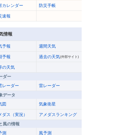
害カレンダー
防災手帳
災速報
気情報
気予報
週間天気
期予報
過去の天気
(外部サイト)
界の天気
ーダー
雲レーダー
雷レーダー
象データ
気図
気象衛星
メダス（実況）
アメダスランキング
と風の情報
予測
風予測