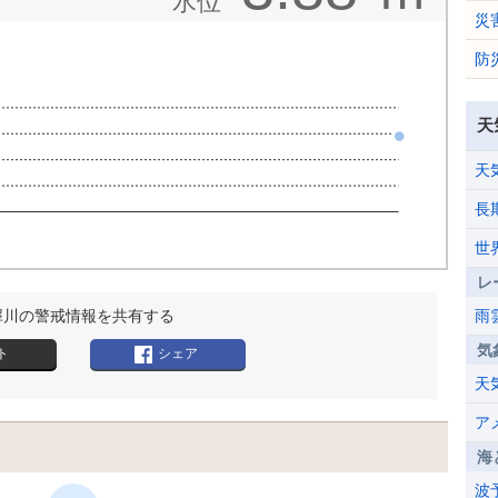
水位
災
防
天
天
長
世
レ
犀川の警戒情報を共有する
雨
気
ト
シェア
天
ア
海
波