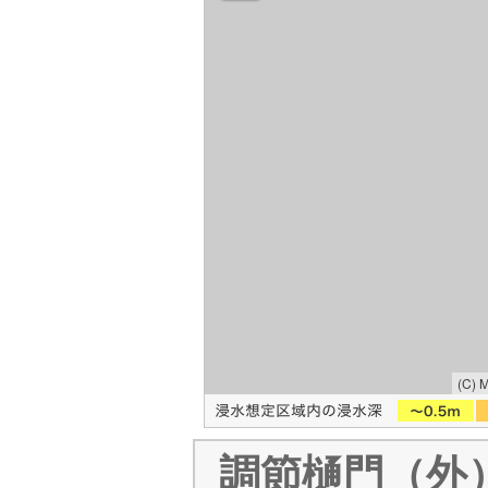
(C) 
調節樋門（外