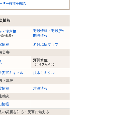
ーザー投稿を確認
災情報
避難情報・避難所の
報・注意報
開設情報
今後の推移）
電情報
避難場所マップ
象災害
河川水位
風
（ライブカメラ）
砂災害キキクル
洪水キキクル
震・津波
震情報
津波情報
山噴火
山情報
去の災害を知る・災害に備える