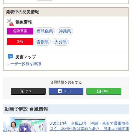
発表中の防災情報
気象警報
危険警報
鹿児島県
沖縄県
警報
愛媛県
大分県
災害マップ
ユーザー投稿を確認
台風情報を共有する
ポスト
シェア
LINE
動画で解説 台風情報
8/8(土)7時 台風13号 沖縄・奄美で暴風雨長
引く 本州付近は雷雨と暑さ 熊本は3週間連