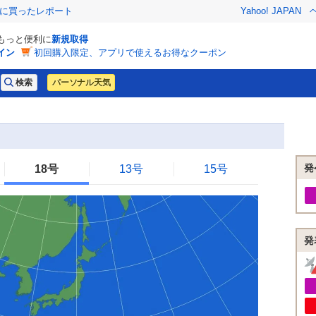
際に買ったレポート
Yahoo! JAPAN
でもっと便利に
新規取得
イン
初回購入限定、アプリで使えるお得なクーポン
パーソナル天気
発
18号
13号
15号
発