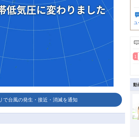
ユ
動
リで台風の発生・接近・消滅を通知
。