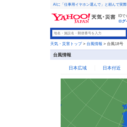
AIに「仕事用イヤホン選んで」と頼んで実
ID
ログ
天気・災害トップ
>
台風情報
> 台風18号
台風情報
日本広域
日本付近