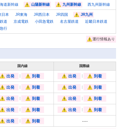
海道新幹線
山陽新幹線
九州新幹線
西九州新幹線
[
[
!]
!]
東日本
JR東海
JR西日本
JR四国
JR九州
[
!]
鉄道
京成電鉄
小田急電鉄
名古屋鉄道
近畿日本鉄道
急行
運行情報あり
[!]
国内線
国際線
出発
到着
出発
到着
[!]
[!]
[!]
[!]
出発
到着
出発
到着
[!]
[!]
[!]
[!]
出発
到着
出発
到着
[!]
[!]
[!]
[!]
出発
到着
出発
到着
[!]
[!]
[!]
[!]
出発
到着
----
[!]
[!]