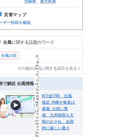
宮崎県
、
鹿児島県
災害マップ
ーザー投稿を確認
台風
に関する話題のワード
台風の目
(C
)
M
ap
その他の台風に関する反応を見る
bo
x
(C
)
O
画で解説 台風情報
pe
n
St
re
8/7(金)7時 台風
et
M
接近 沖縄や奄美は
ap
(C
暴風･大雨に警
)
LY
C
戒 九州南部も大
or
po
雨のおそれ 全国
rat
io
的に厳しい暑さ
n
8
Ya
月
ho