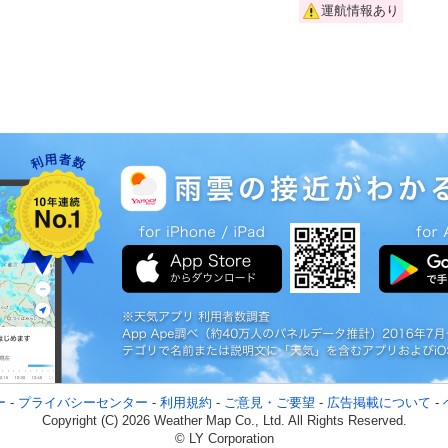
運航情報あり
[!]
ー
-
プライバシーセンター
-
利用規約
-
ご意見・ご要望
-
広告掲載について
-
Copyright (C) 2026 Weather Map Co., Ltd. All Rights Reserved.
© LY Corporation