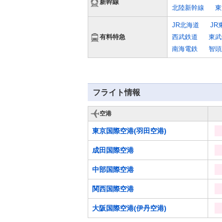
新幹線
[superexpress]
北陸新幹線
東
JR北海道
JR
有料特急
西武鉄道
東武
[train]
南海電鉄
智頭
フライト情報
空港
[air]
東京国際空港(羽田空港)
成田国際空港
中部国際空港
関西国際空港
大阪国際空港(伊丹空港)