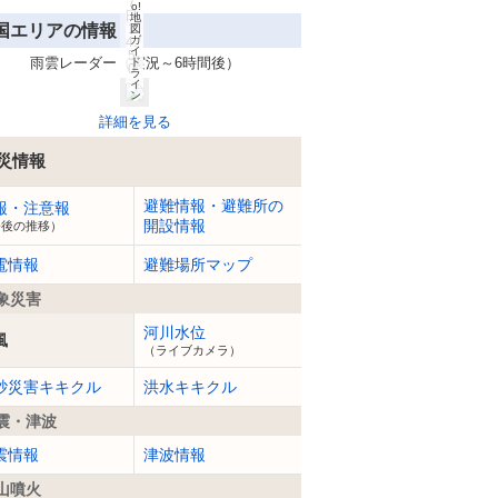
7
o!
日
地
国エリアの情報
1
図
ガ
4:
イ
5
雨雲レーダー（実況～6時間後）
ド
0
ラ
イ
ン
詳細を見る
災情報
避難情報・避難所の
報・注意報
開設情報
今後の推移）
電情報
避難場所マップ
象災害
河川水位
風
（ライブカメラ）
砂災害キキクル
洪水キキクル
震・津波
震情報
津波情報
山噴火