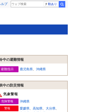
ヘルプ
動あり
検索
令中の避難情報
避難指示
鹿児島県
、
沖縄県
表中の防災情報
気象警報
危険警報
沖縄県
警報
愛媛県
、
高知県
、
大分県
、