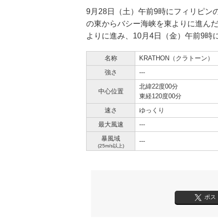
9月28日（土）午前9時にフィリピン
の東からバシー海峡を東よりに進ん
よりに進み、10月4日（金）午前9
名称
KRATHON（クラトーン）
強さ
---
北緯22度00分
中心位置
東経120度00分
速さ
ゆっくり
最大風速
---
暴風域
---
(25m/s以上)
ポス