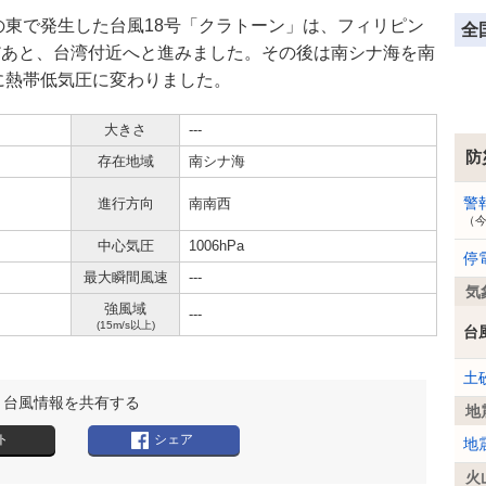
の東で発生した台風18号「クラトーン」は、フィリピン
全
だあと、台湾付近へと進みました。その後は南シナ海を南
時に熱帯低気圧に変わりました。
大きさ
---
防
存在地域
南シナ海
警
進行方向
南南西
（
中心気圧
1006hPa
停
最大瞬間風速
---
気
強風域
---
(15m/s以上)
台
土
台風情報を共有する
地
ト
シェア
地
火