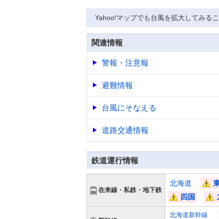
Yahoo!マップでも台風を拡大してみる
関連情報
警報・注意報
避難情報
台風にそなえる
道路交通情報
鉄道運行情報
北海道
[
在来線・私鉄・地下鉄
[train]
四国
!]
[
!]
!]
北海道新幹線