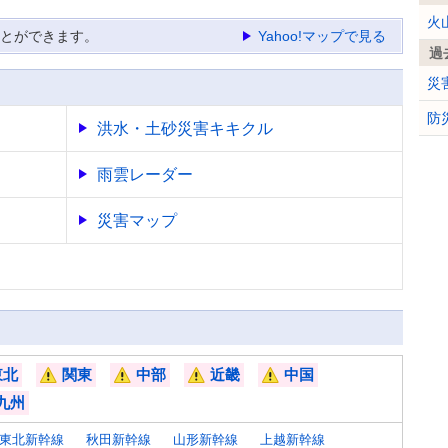
火
ことができます。
Yahoo!マップで見る
過
災
防
洪水・土砂災害キキクル
雨雲レーダー
災害マップ
東北
関東
中部
近畿
中国
[
[
[
[
九州
!]
!]
!]
!]
[
東北新幹線
秋田新幹線
山形新幹線
上越新幹線