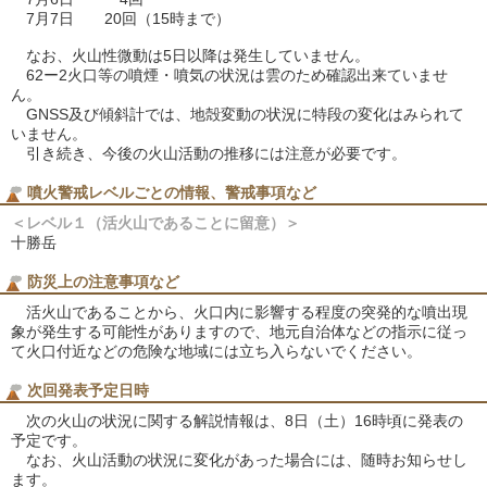
7月7日 20回（15時まで）
なお、火山性微動は5日以降は発生していません。
62ー2火口等の噴煙・噴気の状況は雲のため確認出来ていませ
ん。
GNSS及び傾斜計では、地殻変動の状況に特段の変化はみられて
いません。
引き続き、今後の火山活動の推移には注意が必要です。
噴火警戒レベルごとの情報、警戒事項など
＜レベル１（活火山であることに留意）＞
十勝岳
防災上の注意事項など
活火山であることから、火口内に影響する程度の突発的な噴出現
象が発生する可能性がありますので、地元自治体などの指示に従っ
て火口付近などの危険な地域には立ち入らないでください。
次回発表予定日時
次の火山の状況に関する解説情報は、8日（土）16時頃に発表の
予定です。
なお、火山活動の状況に変化があった場合には、随時お知らせし
ます。