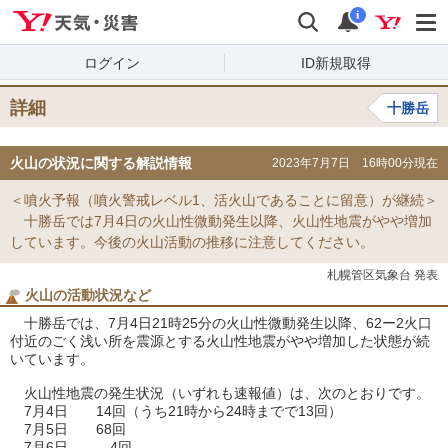
Yahoo!天気・災害
検索
通知
i
ログイン
ID新規取得
詳細
十勝岳
火山の状況に関する解説情報
2023年7月7日 16時00分現在
＜噴火予報（噴火警戒レベル1、活火山であることに留意）が継続＞
十勝岳では7月4日の火山性微動発生以降、火山性地震がやや増加
しています。今後の火山活動の推移に注意してください。
札幌管区気象台 発表
火山の活動状況など
十勝岳では、7月4日21時25分の火山性微動発生以降、62ー2火口
付近のごく浅い所を震源とする火山性地震がやや増加した状態が続
いています。
火山性地震の発生状況（いずれも速報値）は、次のとおりです。
7月4日 14回（うち21時から24時までで13回）
7月5日 68回
7月6日 4回