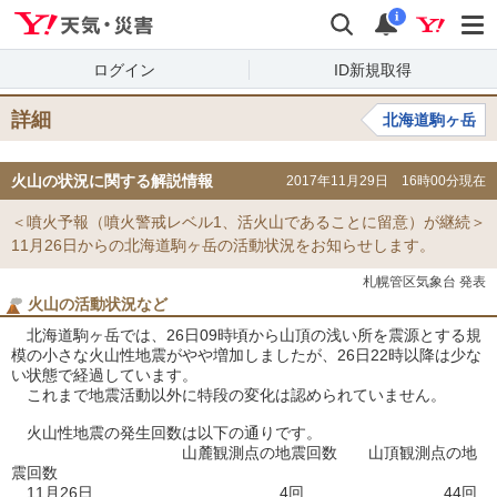
Yahoo!天気・災害
検索
通知
i
ログイン
ID新規取得
詳細
北海道駒ヶ岳
火山の状況に関する解説情報
2017年11月29日 16時00分現在
＜噴火予報（噴火警戒レベル1、活火山であることに留意）が継続＞
11月26日からの北海道駒ヶ岳の活動状況をお知らせします。
札幌管区気象台 発表
火山の活動状況など
北海道駒ヶ岳では、26日09時頃から山頂の浅い所を震源とする規
模の小さな火山性地震がやや増加しましたが、26日22時以降は少な
い状態で経過しています。
これまで地震活動以外に特段の変化は認められていません。
火山性地震の発生回数は以下の通りです。
山麓観測点の地震回数 山頂観測点の地
震回数
11月26日 4回 44回