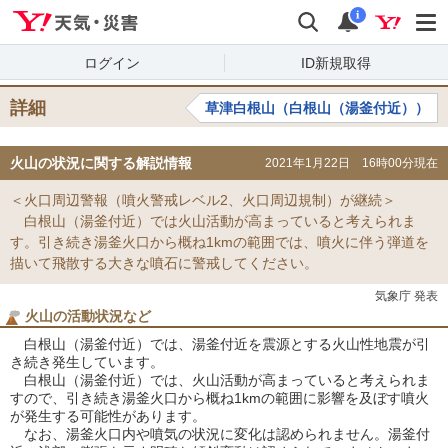
Yahoo!天気・災害
検索
通知
i
ログイン
ID新規取得
詳細
草津白根山（白根山（湯釜付近））
火山の状況に関する解説情報
2021年1月22日 16時00分現在
＜火口周辺警報（噴火警戒レベル2、火口周辺規制）が継続＞
白根山（湯釜付近）では火山活動が高まっていると考えられま
す。引き続き湯釜火口から概ね1kmの範囲では、噴火に伴う弾道を
描いて飛散する大きな噴石に警戒してください。
気象庁 発表
火山の活動状況など
白根山（湯釜付近）では、湯釜付近を震源とする火山性地震が引
き続き発生しています。
白根山（湯釜付近）では、火山活動が高まっていると考えられま
すので、引き続き湯釜火口から概ね1kmの範囲に影響を及ぼす噴火
が発生する可能性があります。
なお、湯釜火口内や噴気の状況に変化は認められません。湯釜付