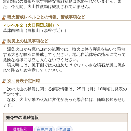
近の浅部の膨張を示す明確な傾斜変動は認められていません。ま
た、今期間、火山性微動は観測されていません。
噴火警戒レベルごとの情報、警戒事項など
＜レベル２（火口周辺規制）＞
草津白根山（白根山（湯釜付近））
防災上の注意事項など
湯釜火口から概ね1kmの範囲では、噴火に伴う弾道を描いて飛散
する大きな噴石に警戒してください。地元自治体等の指示に従って
危険な地域には立ち入らないでください。
噴火時には、風下側では火山灰だけでなく小さな噴石が風に流さ
れて降るため注意してください。
次回発表予定日時
次の火山の状況に関する解説情報は、25日（月）16時頃に発表の
予定です。
なお、火山活動の状況に変化があった場合には、随時お知らせし
ます。
発令中の避難情報
避難指示
鹿児島県
沖縄県