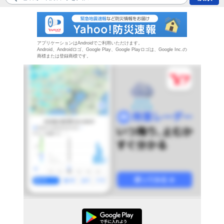
防災速報
アプリケーションはAndroidでご利用いただけます。
Android、Androidロゴ、Google Play、Google Playロゴは、Google Inc.の
商標または登録商標です。