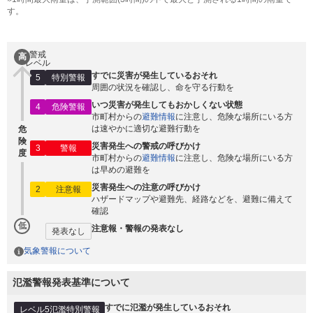
す。
警戒
高
レベル
すでに災害が発生しているおそれ
5
特別警報
周囲の状況を確認し、命を守る行動を
いつ災害が発生してもおかしくない状態
4
危険警報
市町村からの
避難情報
に注意し、危険な場所にいる方
は速やかに適切な避難行動を
危
険
災害発生への警戒の呼びかけ
3
警報
度
市町村からの
避難情報
に注意し、危険な場所にいる方
は早めの避難を
災害発生への注意の呼びかけ
2
注意報
ハザードマップや避難先、経路などを、避難に備えて
確認
低
注意報・警報の発表なし
発表なし
気象警報について
氾濫警報発表基準について
すでに氾濫が発生しているおそれ
レベル5氾濫特別警報