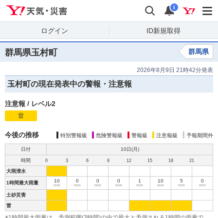
Yahoo!天気・災害
検索
通知
i
ログイン
ID新規取得
群馬県玉村町
群馬県
2026年8月9日 21時42分発表
玉村町の現在発表中の警報・注意報
注意報
/
レベル2
雷
注
意
報
今後の推移
特別警報級
危険警報級
警報級
注意報級
予報期間外
日付
10日(
月
)
時間
0
3
6
9
12
15
18
21
大雨浸水
10
0
0
0
1
10
5
0
1時間最大雨量
mm
mm
mm
mm
mm
mm
mm
mm
土砂災害
雷
※1時間最大雨量は、予測範囲(3時間)の中で最大と予測される1時間の雨量で