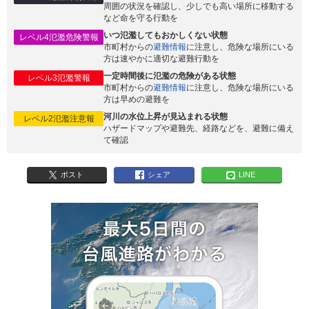
周囲の状況を確認し、少しでも高い場所に移動する
など命を守る行動を
いつ氾濫してもおかしくない状態
レベル4氾濫危険警報
市町村からの
避難情報
に注意し、危険な場所にいる
方は速やかに適切な避難行動を
一定時間後に氾濫の危険がある状態
レベル3氾濫警報
市町村からの
避難情報
に注意し、危険な場所にいる
方は早めの避難を
河川の水位上昇が見込まれる状態
レベル2氾濫注意報
ハザードマップや避難先、経路などを、避難に備え
て確認
ポスト
シェア
LINE