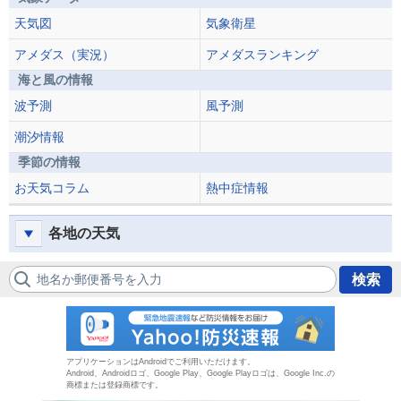
天気図
気象衛星
アメダス（実況）
アメダスランキング
海と風の情報
波予測
風予測
潮汐情報
季節の情報
お天気コラム
熱中症情報
各地の天気
地名か郵便番号を入力
検索
防災速報
アプリケーションはAndroidでご利用いただけます。
Android、Androidロゴ、Google Play、Google Playロゴは、Google Inc.の
商標または登録商標です。