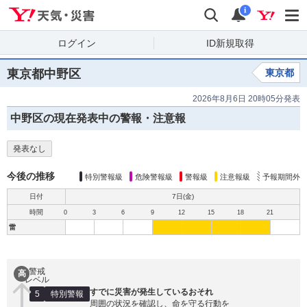
Yahoo!天気・災害
検索
通知
i
ログイン
ID新規取得
東京都中野区
東京都
2026年8月6日 20時05分発表
中野区の現在発表中の警報・注意報
発表なし
今後の推移
特別警報級
危険警報級
警報級
注意報級
予報期間外
日付
7日(
金
)
時間
0
3
6
9
12
15
18
21
雷
警戒
高
レベル
すでに災害が発生しているおそれ
5
特別警報
周囲の状況を確認し、命を守る行動を