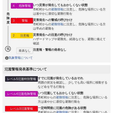
いつ災害が発生してもおかしくない状態
4
危険警報
市町村からの
避難情報
に注意し、危険な場所にいる方
は速やかに適切な避難行動を
危
険
災害発生への警戒の呼びかけ
3
警報
度
市町村からの
避難情報
に注意し、危険な場所にいる方
は早めの避難を
災害発生への注意の呼びかけ
2
注意報
ハザードマップや避難先、経路などを、避難に備えて
確認
低
注意報・警報の発表なし
発表なし
気象警報について
氾濫警報発表基準について
すでに氾濫が発生しているおそれ
レベル5氾濫特別警報
周囲の状況を確認し、少しでも高い場所に移動する
など命を守る行動を
いつ氾濫してもおかしくない状態
レベル4氾濫危険警報
市町村からの
避難情報
に注意し、危険な場所にいる
方は速やかに適切な避難行動を
一定時間後に氾濫の危険がある状態
レベル3氾濫警報
市町村からの
避難情報
に注意し、危険な場所にいる