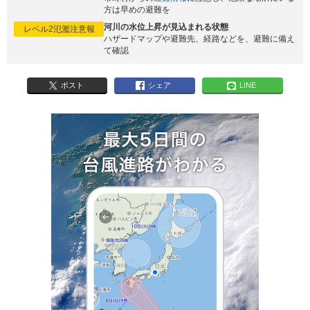
方は早めの避難を
河川の水位上昇が見込まれる状態
レベル2氾濫注意報
ハザードマップや避難先、経路などを、避難に備え
て確認
ポスト
シェア
LINE