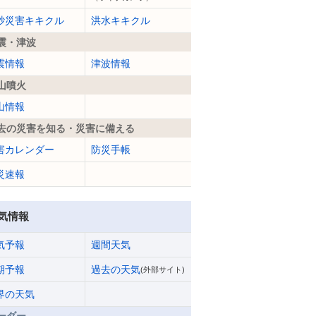
砂災害キキクル
洪水キキクル
震・津波
震情報
津波情報
山噴火
山情報
去の災害を知る・災害に備える
害カレンダー
防災手帳
災速報
気情報
気予報
週間天気
期予報
過去の天気
(外部サイト)
界の天気