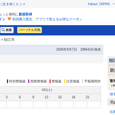
クに生き抜くヒント
Yahoo! JAPAN
でもっと便利に
新規取得
イン
初回購入限定、アプリで使えるお得なクーポン
パーソナル天気
> 狛江市
2026年8月7日 20時42分発表
狛
防
警
特別警報級
危険警報級
警報級
注意報級
予報期間外
（
8日(
土
)
停
3
6
9
12
15
18
21
気
台