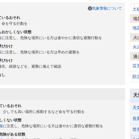
気象警報について
土
ているおそれ
地
、命を守る行動を
地
もおかしくない状態
火
報
に注意し、危険な場所にいる方は速やかに適切な避難行動を
呼びかけ
火
報
に注意し、危険な場所にいる方は早めの避難を
過
呼びかけ
災
難先、経路などを、避難に備えて確認
なし
防
天
ているおそれ
天
、少しでも高い場所に移動するなど命を守る行動を
長
しくない状態
報
に注意し、危険な場所にいる方は速やかに適切な避難行動を
世
危険がある状態