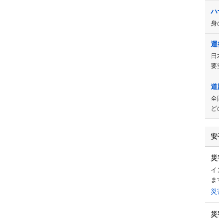
ハ
身
運
日
要
道
全
ど
安
災
イ
ま
災
災