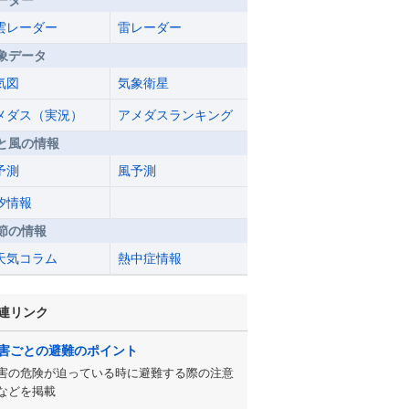
ーダー
雲レーダー
雷レーダー
象データ
気図
気象衛星
メダス（実況）
アメダスランキング
と風の情報
予測
風予測
汐情報
節の情報
天気コラム
熱中症情報
連リンク
害ごとの避難のポイント
害の危険が迫っている時に避難する際の注意
などを掲載