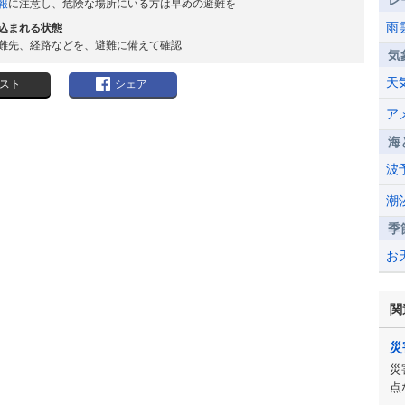
レ
報
に注意し、危険な場所にいる方は早めの避難を
雨
込まれる状態
難先、経路などを、避難に備えて確認
気
天
スト
シェア
ア
海
波
潮
季
お
関
災
災
点