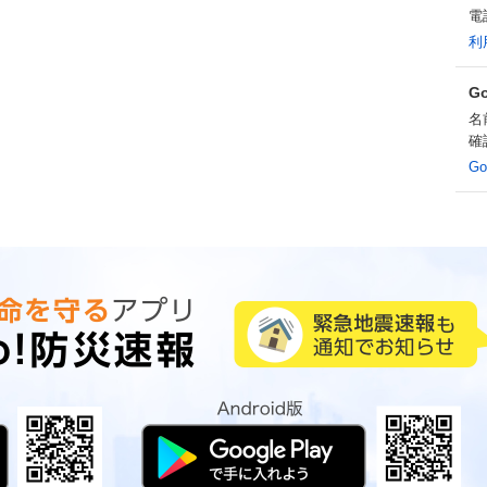
電
利
G
名
確
G