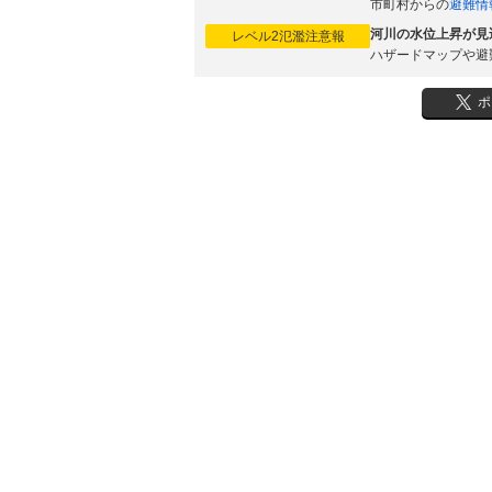
市町村からの
避難情
河川の水位上昇が見
レベル2氾濫注意報
ハザードマップや避
ポ