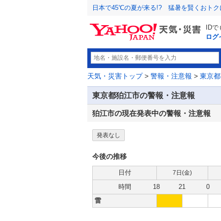
日本で45℃の夏が来る!? 猛暑を賢くおト
ID
ログ
天気・災害トップ
>
警報・注意報
>
東京都
東京都狛江市の警報・注意報
狛江市の現在発表中の警報・注意報
発表なし
今後の推移
日付
7日(
金
)
時間
18
21
0
雷