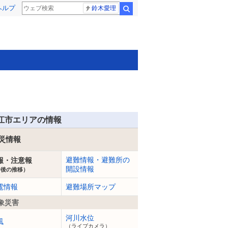
ヘルプ
鈴木愛理
検索
江市エリアの情報
災情報
避難情報・避難所の
報・注意報
開設情報
今後の推移）
電情報
避難場所マップ
象災害
河川水位
風
（ライブカメラ）