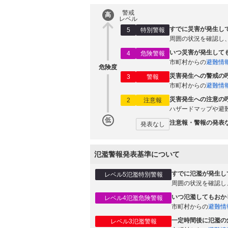
警戒
高
レベル
すでに災害が発生し
5
特別警報
周囲の状況を確認し
いつ災害が発生して
4
危険警報
市町村からの
避難情
危険度
災害発生への警戒の
3
警報
市町村からの
避難情
災害発生への注意の
2
注意報
ハザードマップや避
低
注意報・警報の発表
発表なし
氾濫警報発表基準について
すでに氾濫が発生し
レベル5氾濫特別警報
周囲の状況を確認し
いつ氾濫してもおか
レベル4氾濫危険警報
市町村からの
避難情
一定時間後に氾濫の
レベル3氾濫警報