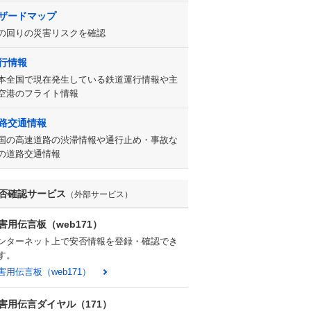
ザードマップ
の回りの災害リスクを確認
行情報
本全国で現在発生している鉄道運行情報や主
空港のフライト情報
路交通情報
国の高速道路の渋滞情報や通行止め・事故な
の道路交通情報
否確認サービス
（外部サービス）
害用伝言板（web171）
ンターネット上で安否情報を登録・確認でき
す。
害用伝言板（web171）
害用伝言ダイヤル（171）