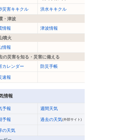
砂災害キキクル
洪水キキクル
震・津波
震情報
津波情報
山噴火
山情報
去の災害を知る・災害に備える
害カレンダー
防災手帳
災速報
気情報
気予報
週間天気
期予報
過去の天気
(外部サイト)
界の天気