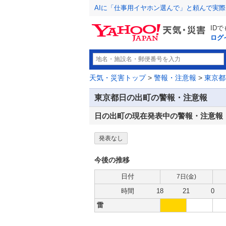
AIに「仕事用イヤホン選んで」と頼んで実
ID
ログ
天気・災害トップ
>
警報・注意報
>
東京都
東京都日の出町の警報・注意報
日の出町の現在発表中の警報・注意報
発表なし
今後の推移
日付
7日(
金
)
時間
18
21
0
雷