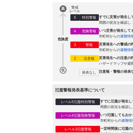
警戒
高
レベル
すでに災害が発生し
5
特別警報
周囲の状況を確認し
いつ災害が発生して
4
危険警報
市町村からの
避難情
危険度
災害発生への警戒の
3
警報
市町村からの
避難情
災害発生への注意の
2
注意報
ハザードマップや避
低
注意報・警報の発表
発表なし
氾濫警報発表基準について
すでに氾濫が発生し
レベル5氾濫特別警報
周囲の状況を確認し
いつ氾濫してもおか
レベル4氾濫危険警報
市町村からの
避難情
一定時間後に氾濫の
レベル3氾濫警報