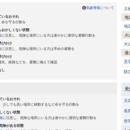
気象警報について
土
ているおそれ
地
、命を守る行動を
地
もおかしくない状態
火
報
に注意し、危険な場所にいる方は速やかに適切な避難行動を
呼びかけ
火
報
に注意し、危険な場所にいる方は早めの避難を
過
呼びかけ
災
難先、経路などを、避難に備えて確認
なし
防
天
ているおそれ
天
、少しでも高い場所に移動するなど命を守る行動を
長
しくない状態
報
に注意し、危険な場所にいる方は速やかに適切な避難行動を
世
危険がある状態