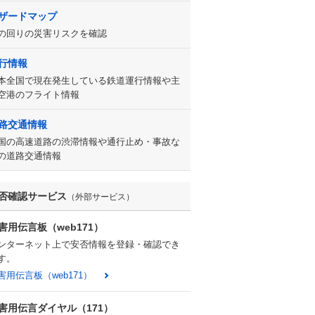
ザードマップ
の回りの災害リスクを確認
行情報
本全国で現在発生している鉄道運行情報や主
空港のフライト情報
路交通情報
国の高速道路の渋滞情報や通行止め・事故な
の道路交通情報
否確認サービス
（外部サービス）
害用伝言板（web171）
ンターネット上で安否情報を登録・確認でき
す。
害用伝言板（web171）
害用伝言ダイヤル（171）