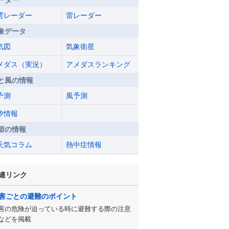
ーダー
雲レーダー
雷レーダー
象データ
気図
気象衛星
メダス（実況）
アメダスランキング
と風の情報
予測
風予測
汐情報
節の情報
天気コラム
熱中症情報
連リンク
害ごとの避難のポイント
害の危険が迫っている時に避難する際の注意
などを掲載