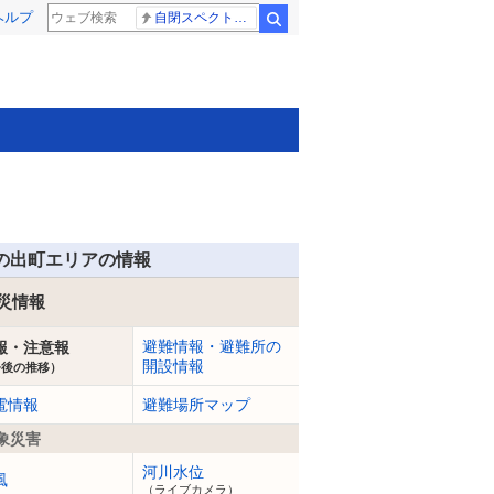
ヘルプ
自閉スペクトラム症
検索
の出町エリアの情報
災情報
避難情報・避難所の
報・注意報
開設情報
今後の推移）
電情報
避難場所マップ
象災害
河川水位
風
（ライブカメラ）