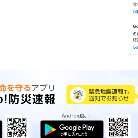
電
利
G
名
確
G