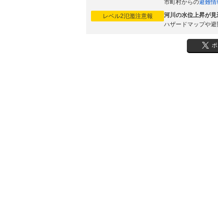
市町村からの
避難情
河川の水位上昇が見
レベル2氾濫注意報
ハザードマップや避
ポ