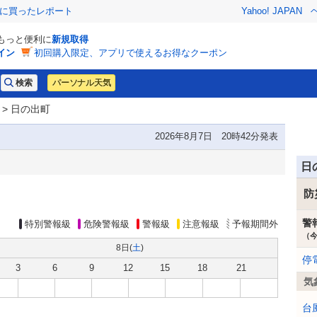
際に買ったレポート
Yahoo! JAPAN
でもっと便利に
新規取得
イン
初回購入限定、アプリで使えるお得なクーポン
パーソナル天気
> 日の出町
2026年8月7日 20時42分発表
日
防
警
特別警報級
危険警報級
警報級
注意報級
予報期間外
（
8日(
土
)
停
3
6
9
12
15
18
21
気
台