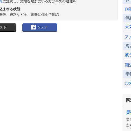
レ
報
に注意し、危険な場所にいる方は早めの避難を
雨
込まれる状態
難先、経路などを、避難に備えて確認
気
天
スト
シェア
ア
海
波
潮
季
お
関
災
災
点