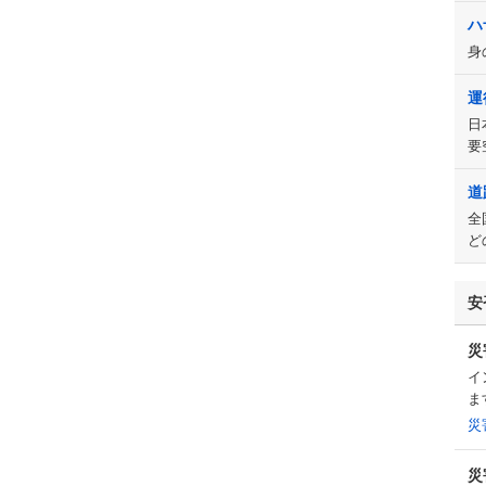
ハ
身
運
日
要
道
全
ど
安
災
イ
ま
災
災