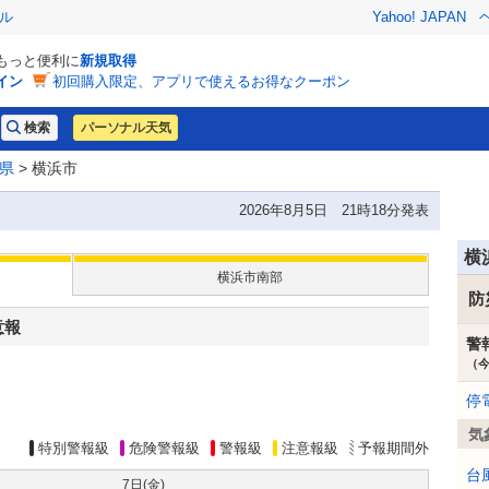
ル
Yahoo! JAPAN
でもっと便利に
新規取得
イン
初回購入限定、アプリで使えるお得なクーポン
パーソナル天気
県
> 横浜市
2026年8月5日 21時18分発表
横
横浜市南部
防
意報
警
（
停
気
特別警報級
危険警報級
警報級
注意報級
予報期間外
台
7日(
金
)