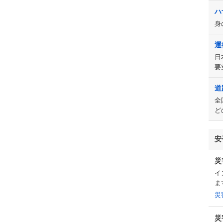
ハ
身
運
日
要
道
全
ど
安
災
イ
ま
災
災