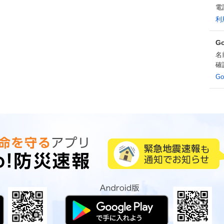
電
利
G
名
確
G