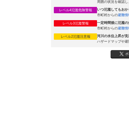
周囲の状況を確認し
いつ氾濫してもおか
レベル4氾濫危険警報
市町村からの
避難情
一定時間後に氾濫の
レベル3氾濫警報
市町村からの
避難情
河川の水位上昇が見
レベル2氾濫注意報
ハザードマップや避
ポ