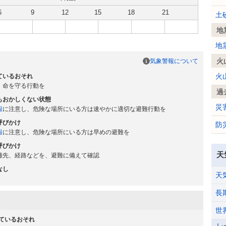
6
9
12
15
18
21
土
地
地
火
気象警報について
火
ているおそれ
、命を守る行動を
過
もおかしくない状態
災
報
に注意し、危険な場所にいる方は速やかに適切な避難行動を
呼びかけ
防
報
に注意し、危険な場所にいる方は早めの避難を
呼びかけ
天
難先、経路などを、避難に備えて確認
なし
天
長
世
ているおそれ