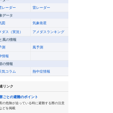
ーダー
雲レーダー
雷レーダー
象データ
気図
気象衛星
メダス（実況）
アメダスランキング
と風の情報
予測
風予測
汐情報
節の情報
天気コラム
熱中症情報
連リンク
害ごとの避難のポイント
害の危険が迫っている時に避難する際の注意
などを掲載