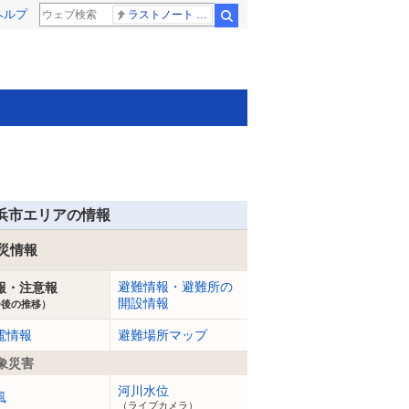
ヘルプ
ラストノート 内田有紀
検索
浜市エリアの情報
災情報
避難情報・避難所の
報・注意報
開設情報
今後の推移）
電情報
避難場所マップ
象災害
河川水位
風
（ライブカメラ）