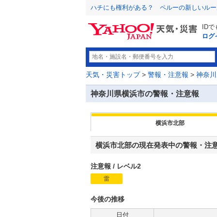
ハチにも権利がある？ ペルーの新しいルー
ID
ログ
天気・災害トップ
>
警報・注意報
>
神奈川
神奈川県横浜市の警報・注意報
横浜市北部
横浜市北部の現在発表中の警報・注
注意報
/
レベル2
雷
注
意
報
今後の推移
日付