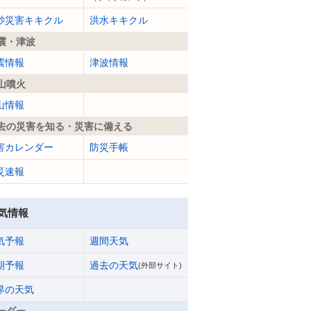
砂災害キキクル
洪水キキクル
震・津波
震情報
津波情報
山噴火
山情報
去の災害を知る・災害に備える
害カレンダー
防災手帳
災速報
気情報
気予報
週間天気
期予報
過去の天気
(外部サイト)
界の天気