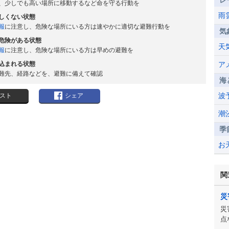
レ
、少しでも高い場所に移動するなど命を守る行動を
雨
しくない状態
報
に注意し、危険な場所にいる方は速やかに適切な避難行動を
気
危険がある状態
天
報
に注意し、危険な場所にいる方は早めの避難を
込まれる状態
ア
難先、経路などを、避難に備えて確認
海
波
スト
シェア
潮
季
お
関
災
災
点