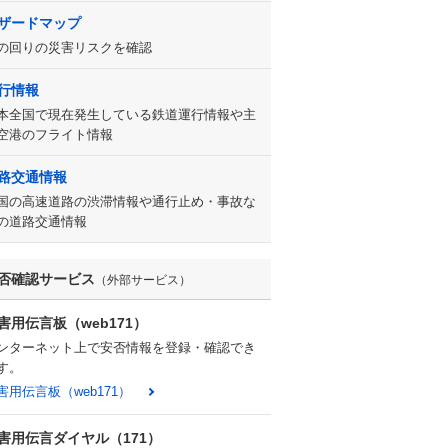
ザードマップ
の回りの災害リスクを確認
行情報
本全国で現在発生している鉄道運行情報や主
空港のフライト情報
路交通情報
国の高速道路の渋滞情報や通行止め・事故な
の道路交通情報
否確認サービス
（外部サービス）
害用伝言板（web171）
ンターネット上で安否情報を登録・確認でき
す。
害用伝言板（web171）
害用伝言ダイヤル（171）