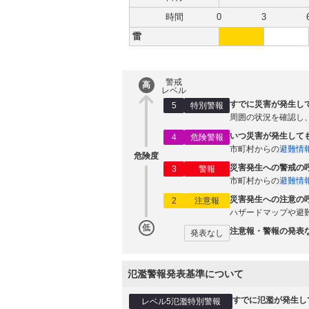
時間
0
3
雷
警戒
高
レベル
すでに災害が発生し
5
特別警報
周囲の状況を確認し
いつ災害が発生して
4
危険警報
市町村からの
避難情
危険度
災害発生への警戒の
3
警報
市町村からの
避難情
災害発生への注意の
2
注意報
ハザードマップや避
低
注意報・警報の発表
発表なし
氾濫警報発表基準について
すでに氾濫が発生し
レベル5氾濫特別警報