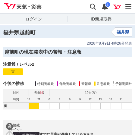
Yahoo!天気・災害
検索
通知
i
ログイン
ID新規取得
福井県越前町
福井県
2026年8月9日 4時26分発表
越前町の現在発表中の警報・注意報
注意報
/
レベル2
雷
注
意
報
今後の推移
特別警報級
危険警報級
警報級
注意報級
予報期間外
日付
9日(
日
)
10日(
月
)
時間
18
21
0
3
6
9
12
15
18
21
雷
警戒
高
レベル
すでに災害が発生しているおそれ