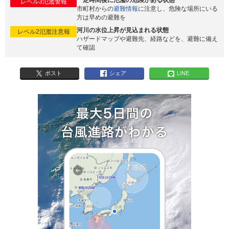
一定時間後に氾濫の危険がある状態
レベル3氾濫警報
市町村からの
避難情報
に注意し、危険な場所にいる
方は早めの避難を
河川の水位上昇が見込まれる状態
レベル2氾濫注意報
ハザードマップや避難先、経路などを、避難に備え
て確認
ポスト
シェア
LINE