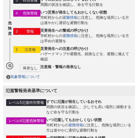
5
特別警報
周囲の状況を確認し、命を守る行動を
いつ災害が発生してもおかしくない状態
4
危険警報
市町村からの
避難情報
に注意し、危険な場所にいる方
は速やかに適切な避難行動を
危
険
災害発生への警戒の呼びかけ
3
警報
度
市町村からの
避難情報
に注意し、危険な場所にいる方
は早めの避難を
災害発生への注意の呼びかけ
2
注意報
ハザードマップや避難先、経路などを、避難に備えて
確認
低
注意報・警報の発表なし
発表なし
気象警報について
氾濫警報発表基準について
すでに氾濫が発生しているおそれ
レベル5氾濫特別警報
周囲の状況を確認し、少しでも高い場所に移動する
など命を守る行動を
いつ氾濫してもおかしくない状態
レベル4氾濫危険警報
市町村からの
避難情報
に注意し、危険な場所にいる
方は速やかに適切な避難行動を