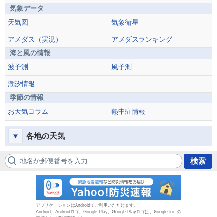
気象データ
天気図
気象衛星
アメダス（実況）
アメダスランキング
海と風の情報
波予測
風予測
潮汐情報
季節の情報
お天気コラム
熱中症情報
各地の天気
地名か郵便番号を入力
検索
防災速報
アプリケーションはAndroidでご利用いただけます。
Android、Androidロゴ、Google Play、Google Playロゴは、Google Inc.の