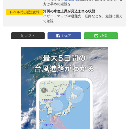
方は早めの避難を
河川の水位上昇が見込まれる状態
レベル2氾濫注意報
ハザードマップや避難先、経路などを、避難に備え
て確認
ポスト
シェア
LINE