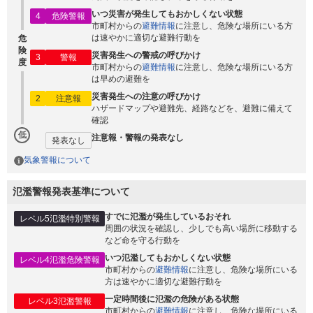
いつ災害が発生してもおかしくない状態
4
危険警報
市町村からの
避難情報
に注意し、危険な場所にいる方
は速やかに適切な避難行動を
危
険
災害発生への警戒の呼びかけ
3
警報
度
市町村からの
避難情報
に注意し、危険な場所にいる方
は早めの避難を
災害発生への注意の呼びかけ
2
注意報
ハザードマップや避難先、経路などを、避難に備えて
確認
低
注意報・警報の発表なし
発表なし
気象警報について
氾濫警報発表基準について
すでに氾濫が発生しているおそれ
レベル5氾濫特別警報
周囲の状況を確認し、少しでも高い場所に移動する
など命を守る行動を
いつ氾濫してもおかしくない状態
レベル4氾濫危険警報
市町村からの
避難情報
に注意し、危険な場所にいる
方は速やかに適切な避難行動を
一定時間後に氾濫の危険がある状態
レベル3氾濫警報
市町村からの
避難情報
に注意し、危険な場所にいる