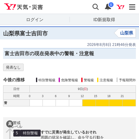
Yahoo!天気・災害
検索
通知
i
ログイン
ID新規取得
山梨県富士吉田市
山梨県
2026年8月8日 21時46分発表
富士吉田市の現在発表中の警報・注意報
発表なし
今後の推移
特別警報級
危険警報級
警報級
注意報級
予報期間外
日付
9日(
日
)
時間
0
3
6
9
12
15
18
21
雷
警戒
高
レベル
すでに災害が発生しているおそれ
5
特別警報
周囲の状況を確認し、命を守る行動を