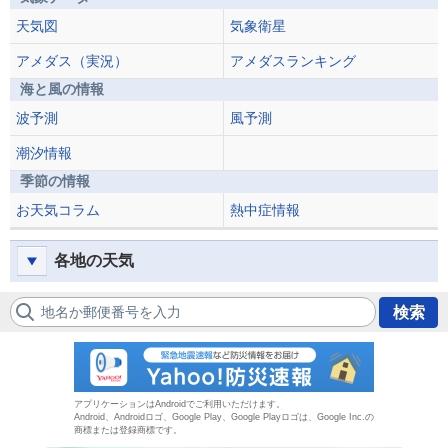
天気図
気象衛星
アメダス（実況）
アメダスランキング
海と風の情報
波予測
風予測
潮汐情報
季節の情報
お天気コラム
熱中症情報
各地の天気
地名か郵便番号を入力
検索
防災速報
アプリケーションはAndroidでご利用いただけます。
Android、Androidロゴ、Google Play、Google Playロゴは、Google Inc.の
商標または登録商標です。