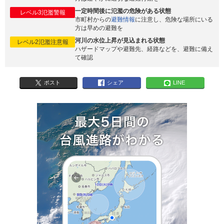
一定時間後に氾濫の危険がある状態
レベル3氾濫警報
市町村からの
避難情報
に注意し、危険な場所にいる
方は早めの避難を
河川の水位上昇が見込まれる状態
レベル2氾濫注意報
ハザードマップや避難先、経路などを、避難に備え
て確認
ポスト
シェア
LINE