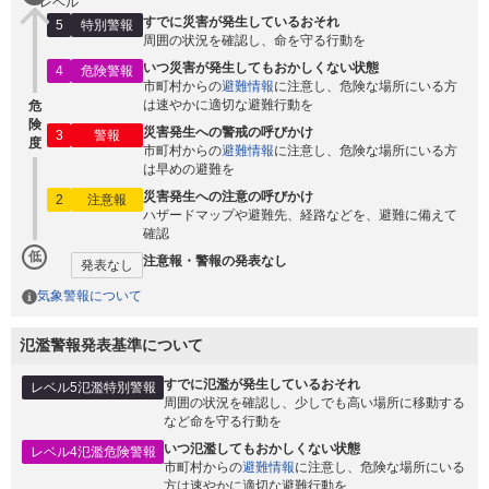
レベル
すでに災害が発生しているおそれ
5
特別警報
周囲の状況を確認し、命を守る行動を
いつ災害が発生してもおかしくない状態
4
危険警報
市町村からの
避難情報
に注意し、危険な場所にいる方
は速やかに適切な避難行動を
危
険
災害発生への警戒の呼びかけ
3
警報
度
市町村からの
避難情報
に注意し、危険な場所にいる方
は早めの避難を
災害発生への注意の呼びかけ
2
注意報
ハザードマップや避難先、経路などを、避難に備えて
確認
低
注意報・警報の発表なし
発表なし
気象警報について
氾濫警報発表基準について
すでに氾濫が発生しているおそれ
レベル5氾濫特別警報
周囲の状況を確認し、少しでも高い場所に移動する
など命を守る行動を
いつ氾濫してもおかしくない状態
レベル4氾濫危険警報
市町村からの
避難情報
に注意し、危険な場所にいる
方は速やかに適切な避難行動を