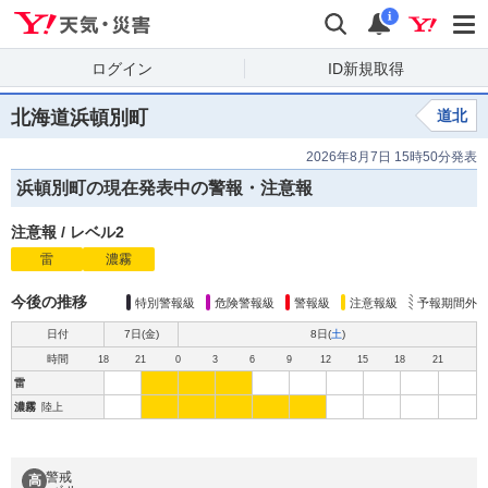
Yahoo!天気・災害
検索
通知
i
ログイン
ID新規取得
北海道浜頓別町
道北
2026年8月7日 15時50分発表
浜頓別町の現在発表中の警報・注意報
注意報
/
レベル2
雷
注
濃霧
注
意
意
報
報
今後の推移
特別警報級
危険警報級
警報級
注意報級
予報期間外
日付
7日(
金
)
8日(
土
)
時間
18
21
0
3
6
9
12
15
18
21
雷
濃霧
陸上
警戒
高