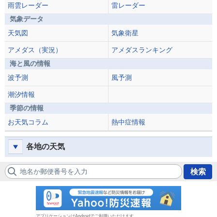
雨雲レーダー
雷レーダー
気象データ
天気図
気象衛星
アメダス（実況）
アメダスランキング
海と風の情報
波予測
風予測
潮汐情報
季節の情報
お天気コラム
熱中症情報
各地の天気
地名か郵便番号を入力
検索
防災速報
アプリケーションはAndroidでご利用いただけます。