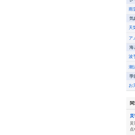
レ
雨
気
天
ア
海
波
潮
季
お
関
災
災
点