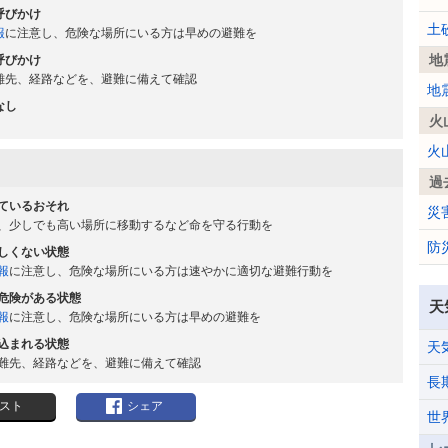
呼びかけ
土
報
に注意し、危険な場所にいる方は早めの避難を
地
呼びかけ
難先、経路などを、避難に備えて確認
地
なし
火
火
過
ているおそれ
災
、少しでも高い場所に移動するなど命を守る行動を
防
しくない状態
報
に注意し、危険な場所にいる方は速やかに適切な避難行動を
危険がある状態
天
報
に注意し、危険な場所にいる方は早めの避難を
込まれる状態
天
難先、経路などを、避難に備えて確認
長
スト
シェア
世