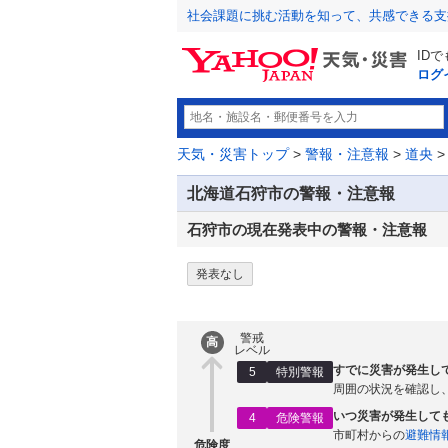
社会課題に挑む活動を知って、共感できる支
ID
ログ
天気・災害トップ
>
警報・注意報
>
道央
>
北海道石狩市の警報・注意報
石狩市の現在発表中の警報・注意報
発表なし
警戒
高
レベル
すでに災害が発生し
5
特別警報
周囲の状況を確認し
いつ災害が発生して
4
危険警報
市町村からの
避難情
危険度