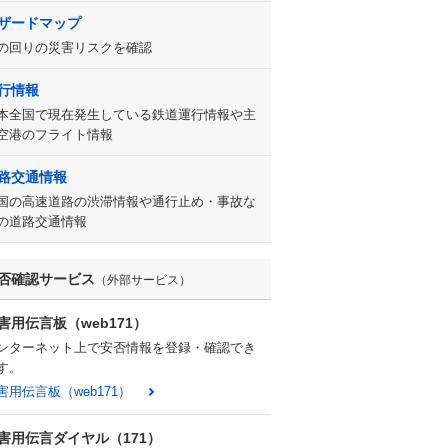
ザードマップ
の回りの災害リスクを確認
行情報
本全国で現在発生している鉄道運行情報や主
空港のフライト情報
路交通情報
国の高速道路の渋滞情報や通行止め・事故な
の道路交通情報
否確認サービス
（外部サービス）
害用伝言板（web171）
ンターネット上で安否情報を登録・確認でき
す。
害用伝言板（web171）
害用伝言ダイヤル（171）