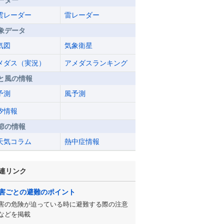
ーダー
雲レーダー
雷レーダー
象データ
気図
気象衛星
メダス（実況）
アメダスランキング
と風の情報
予測
風予測
汐情報
節の情報
天気コラム
熱中症情報
連リンク
害ごとの避難のポイント
害の危険が迫っている時に避難する際の注意
などを掲載