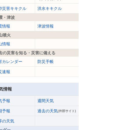
砂災害キキクル
洪水キキクル
震・津波
震情報
津波情報
山噴火
山情報
去の災害を知る・災害に備える
害カレンダー
防災手帳
災速報
気情報
気予報
週間天気
期予報
過去の天気
(外部サイト)
界の天気