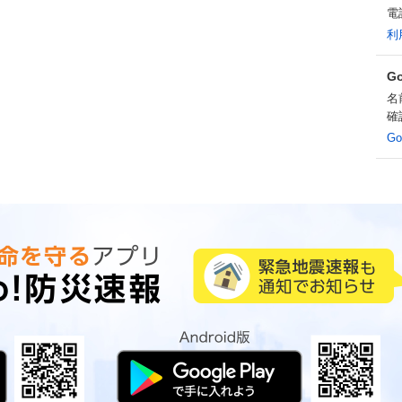
電
利
G
名
確
G