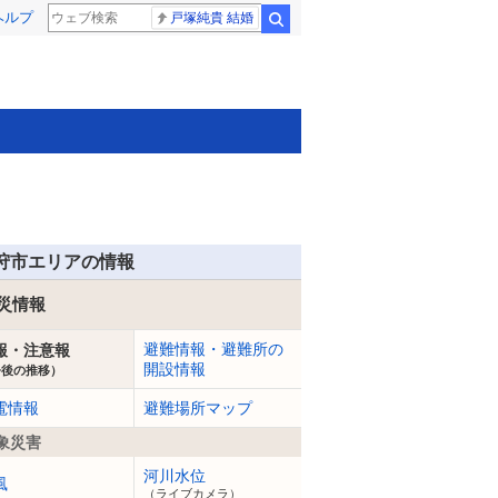
ヘルプ
戸塚純貴 結婚
検索
狩市エリアの情報
災情報
避難情報・避難所の
報・注意報
開設情報
今後の推移）
電情報
避難場所マップ
象災害
河川水位
風
（ライブカメラ）