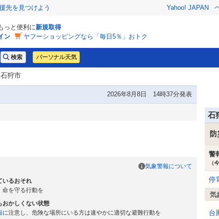
援先を見つけよう
Yahoo! JAPAN
でもっと便利に
新規取得
イン
ヤフーショッピングなら「毎日5％」おトク
パーソナル天気
 石狩市
2026年8月8日 14時37分発表
石
防
警
（
気象警報について
停
ているおそれ
、命を守る行動を
気
もおかしくない状態
台
報
に注意し、危険な場所にいる方は速やかに適切な避難行動を