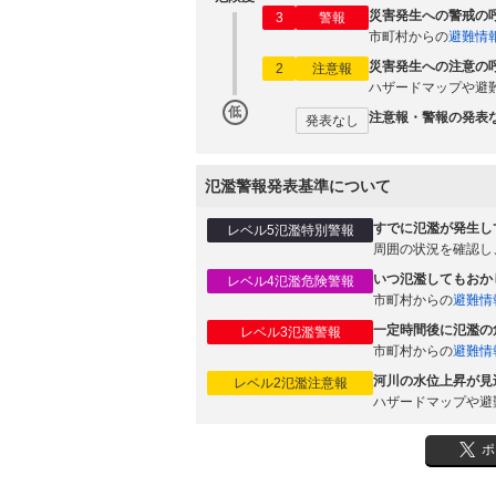
災害発生への警戒の
3
警報
市町村からの
避難情
災害発生への注意の
2
注意報
ハザードマップや避
低
注意報・警報の発表
発表なし
氾濫警報発表基準について
すでに氾濫が発生し
レベル5氾濫特別警報
周囲の状況を確認し
いつ氾濫してもおか
レベル4氾濫危険警報
市町村からの
避難情
一定時間後に氾濫の
レベル3氾濫警報
市町村からの
避難情
河川の水位上昇が見
レベル2氾濫注意報
ハザードマップや避
ポ