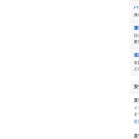
ハ
身
運
日
要
道
全
ど
安
災
イ
ま
災
災