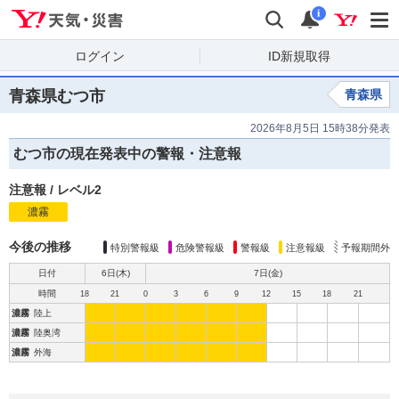
Yahoo!天気・災害
検索
通知
i
ログイン
ID新規取得
青森県むつ市
青森県
2026年8月5日 15時38分発表
むつ市の現在発表中の警報・注意報
注意報
/
レベル2
濃霧
注
意
報
今後の推移
特別警報級
危険警報級
警報級
注意報級
予報期間外
日付
6日(
木
)
7日(
金
)
時間
18
21
0
3
6
9
12
15
18
21
濃霧
陸上
濃霧
陸奥湾
濃霧
外海