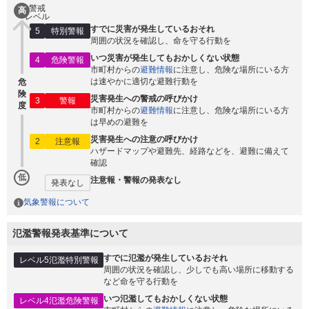
警戒
高
レベル
すでに災害が発生しているおそれ
5
特別警報
周囲の状況を確認し、命を守る行動を
いつ災害が発生してもおかしくない状態
4
危険警報
市町村からの
避難情報
に注意し、危険な場所にいる方
は速やかに適切な避難行動を
危
険
災害発生への警戒の呼びかけ
3
警報
度
市町村からの
避難情報
に注意し、危険な場所にいる方
は早めの避難を
災害発生への注意の呼びかけ
2
注意報
ハザードマップや避難先、経路などを、避難に備えて
確認
低
注意報・警報の発表なし
発表なし
気象警報について
氾濫警報発表基準について
すでに氾濫が発生しているおそれ
レベル5氾濫特別警報
周囲の状況を確認し、少しでも高い場所に移動する
など命を守る行動を
いつ氾濫してもおかしくない状態
レベル4氾濫危険警報