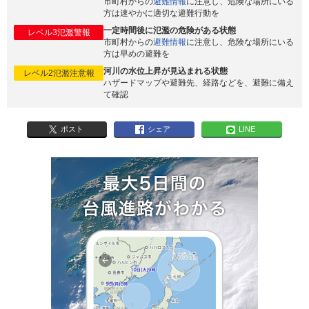
市町村からの
避難情報
に注意し、危険な場所にいる
方は速やかに適切な避難行動を
一定時間後に氾濫の危険がある状態
レベル3氾濫警報
市町村からの
避難情報
に注意し、危険な場所にいる
方は早めの避難を
河川の水位上昇が見込まれる状態
レベル2氾濫注意報
ハザードマップや避難先、経路などを、避難に備え
て確認
ポスト
シェア
LINE