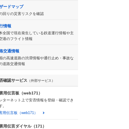
ザードマップ
の回りの災害リスクを確認
行情報
本全国で現在発生している鉄道運行情報や主
空港のフライト情報
路交通情報
国の高速道路の渋滞情報や通行止め・事故な
の道路交通情報
否確認サービス
（外部サービス）
害用伝言板（web171）
ンターネット上で安否情報を登録・確認でき
す。
害用伝言板（web171）
害用伝言ダイヤル（171）