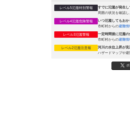
すでに氾濫が発生し
レベル5氾濫特別警報
周囲の状況を確認し
いつ氾濫してもおか
レベル4氾濫危険警報
市町村からの
避難情
一定時間後に氾濫の
レベル3氾濫警報
市町村からの
避難情
河川の水位上昇が見
レベル2氾濫注意報
ハザードマップや避
ポ