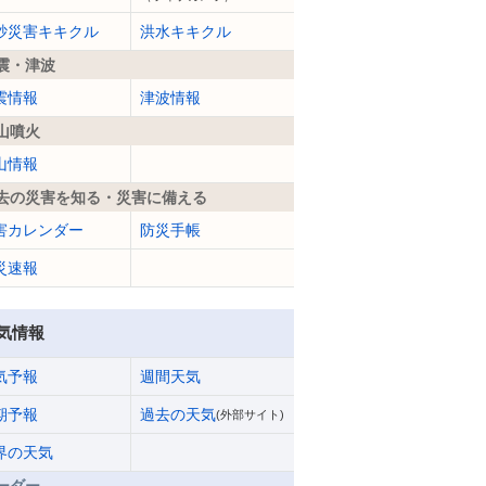
砂災害キキクル
洪水キキクル
震・津波
震情報
津波情報
山噴火
山情報
去の災害を知る・災害に備える
害カレンダー
防災手帳
災速報
気情報
気予報
週間天気
期予報
過去の天気
(外部サイト)
界の天気