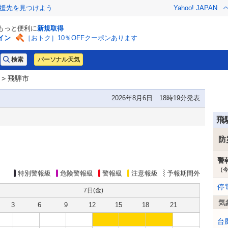
援先を見つけよう
Yahoo! JAPAN
でもっと便利に
新規取得
イン
［おトク］10％OFFクーポンあります
パーソナル天気
> 飛騨市
2026年8月6日 18時19分発表
飛
防
警
（
特別警報級
危険警報級
警報級
注意報級
予報期間外
停
7日(
金
)
気
3
6
9
12
15
18
21
台