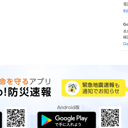
電
利
G
名
確
G