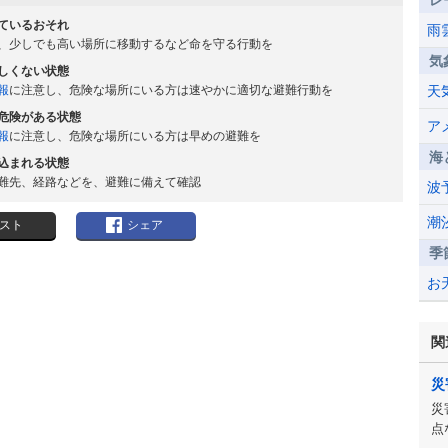
レ
ているおそれ
雨
、少しでも高い場所に移動するなど命を守る行動を
気
しくない状態
報
に注意し、危険な場所にいる方は速やかに適切な避難行動を
天
危険がある状態
ア
報
に注意し、危険な場所にいる方は早めの避難を
海
込まれる状態
難先、経路などを、避難に備えて確認
波
潮
スト
シェア
季
お
関
災
災
点