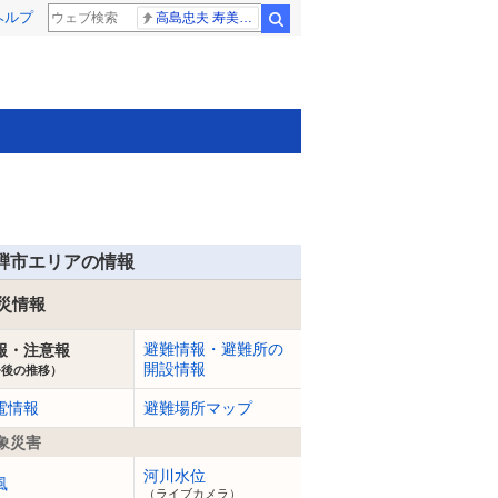
ヘルプ
高島忠夫 寿美花代さん死去
検索
騨市エリアの情報
災情報
避難情報・避難所の
報・注意報
開設情報
今後の推移）
電情報
避難場所マップ
象災害
河川水位
風
（ライブカメラ）