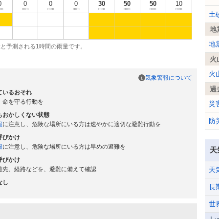
0
0
0
0
30
50
50
10
m
mm
mm
mm
mm
mm
mm
mm
土
地
地
大と予測される1時間の雨量です。
火
火
気象警報について
過
ているおそれ
、命を守る行動を
災
もおかしくない状態
防
報
に注意し、危険な場所にいる方は速やかに適切な避難行動を
呼びかけ
報
に注意し、危険な場所にいる方は早めの避難を
天
呼びかけ
難先、経路などを、避難に備えて確認
天
なし
長
世