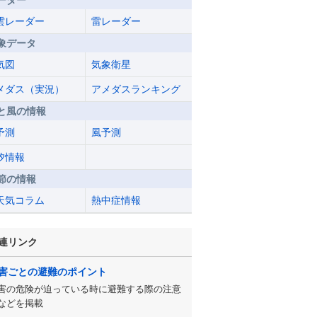
ーダー
雲レーダー
雷レーダー
象データ
気図
気象衛星
メダス（実況）
アメダスランキング
と風の情報
予測
風予測
汐情報
節の情報
天気コラム
熱中症情報
連リンク
害ごとの避難のポイント
害の危険が迫っている時に避難する際の注意
などを掲載