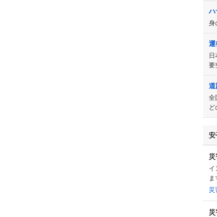
ハ
身
運
日
要
道
全
ど
安
災
イ
ま
災
災