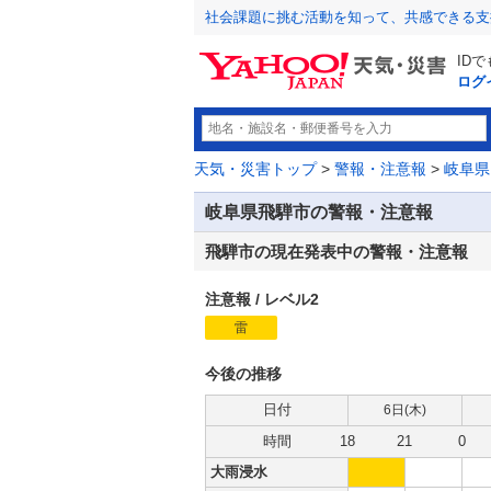
社会課題に挑む活動を知って、共感できる支
ID
ログ
天気・災害トップ
>
警報・注意報
>
岐阜県
岐阜県飛騨市の警報・注意報
飛騨市の現在発表中の警報・注意報
注意報
/
レベル2
雷
注
意
報
今後の推移
日付
6日(
木
)
時間
18
21
0
大雨浸水