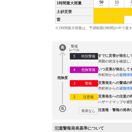
50
10
1時間最大雨量
mm
mm
m
土砂災害
雷
※1時間最大雨量は、予測範囲(3時間)の中で最
警戒
高
レベル
すでに災害が発生し
5
特別警報
周囲の状況を確認し
いつ災害が発生して
4
危険警報
市町村からの
避難情
危険度
災害発生への警戒の
3
警報
市町村からの
避難情
災害発生への注意の
2
注意報
ハザードマップや避
低
注意報・警報の発表
発表なし
氾濫警報発表基準について