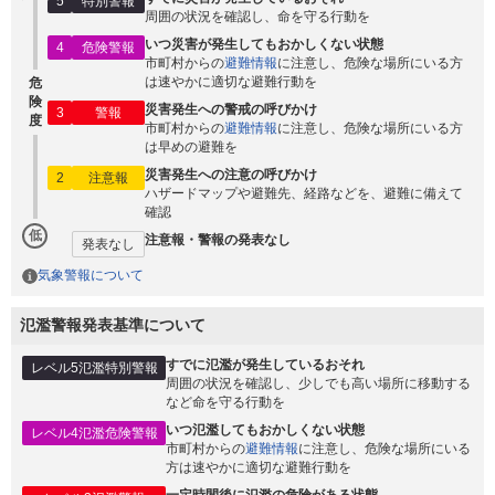
5
特別警報
周囲の状況を確認し、命を守る行動を
いつ災害が発生してもおかしくない状態
4
危険警報
市町村からの
避難情報
に注意し、危険な場所にいる方
は速やかに適切な避難行動を
危
険
災害発生への警戒の呼びかけ
3
警報
度
市町村からの
避難情報
に注意し、危険な場所にいる方
は早めの避難を
災害発生への注意の呼びかけ
2
注意報
ハザードマップや避難先、経路などを、避難に備えて
確認
低
注意報・警報の発表なし
発表なし
気象警報について
氾濫警報発表基準について
すでに氾濫が発生しているおそれ
レベル5氾濫特別警報
周囲の状況を確認し、少しでも高い場所に移動する
など命を守る行動を
いつ氾濫してもおかしくない状態
レベル4氾濫危険警報
市町村からの
避難情報
に注意し、危険な場所にいる
方は速やかに適切な避難行動を