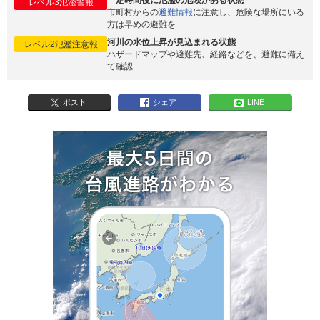
一定時間後に氾濫の危険がある状態
レベル3氾濫警報
市町村からの
避難情報
に注意し、危険な場所にいる
方は早めの避難を
河川の水位上昇が見込まれる状態
レベル2氾濫注意報
ハザードマップや避難先、経路などを、避難に備え
て確認
ポスト
シェア
LINE