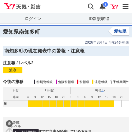
Yahoo!天気・災害
検索
通知
i
ログイン
ID新規取得
愛知県南知多町
愛知県
2026年8月7日 4時24分発表
南知多町の現在発表中の警報・注意報
注意報
/
レベル2
波浪
注
意
報
今後の推移
特別警報級
危険警報級
警報級
注意報級
予報期間外
日付
7日(
金
)
8日(
土
)
時間
6
9
12
15
18
21
0
3
6
9
12
15
18
21
波
警戒
高
レベル
すでに災害が発生しているおそれ