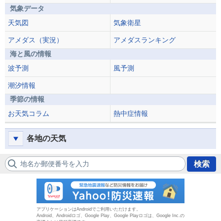
気象データ
天気図
気象衛星
アメダス（実況）
アメダスランキング
海と風の情報
波予測
風予測
潮汐情報
季節の情報
お天気コラム
熱中症情報
各地の天気
地名か郵便番号を入力
検索
防災速報
アプリケーションはAndroidでご利用いただけます。
Android、Androidロゴ、Google Play、Google Playロゴは、Google Inc.の