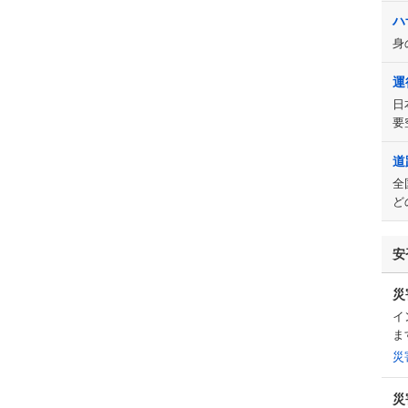
ハ
身
運
日
要
道
全
ど
安
災
イ
ま
災
災