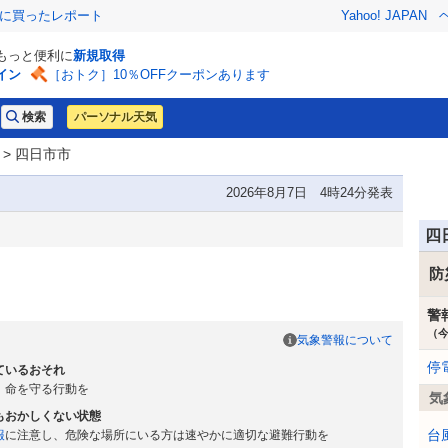
際に買ったレポート
Yahoo! JAPAN
でもっと便利に
新規取得
イン
［おトク］10％OFFクーポンあります
パーソナル天気
> 四日市市
2026年8月7日 4時24分発表
四
防
警
（
気象警報について
停
ているおそれ
、命を守る行動を
気
もおかしくない状態
台
報
に注意し、危険な場所にいる方は速やかに適切な避難行動を