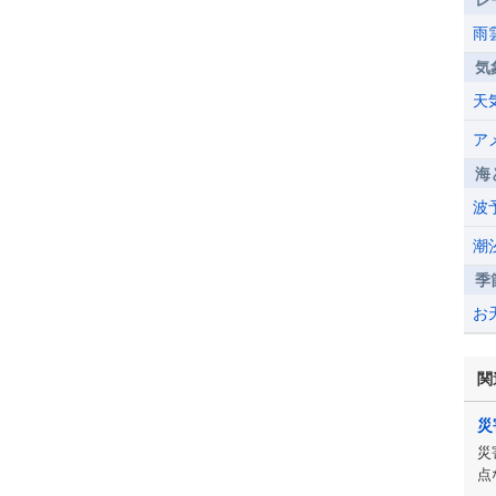
レ
雨
気
天
ア
海
波
潮
季
お
関
災
災
点