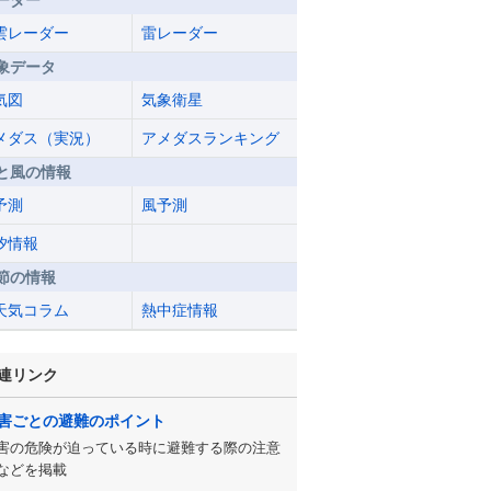
ーダー
雲レーダー
雷レーダー
象データ
気図
気象衛星
メダス（実況）
アメダスランキング
と風の情報
予測
風予測
汐情報
節の情報
天気コラム
熱中症情報
連リンク
害ごとの避難のポイント
害の危険が迫っている時に避難する際の注意
などを掲載