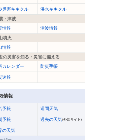
砂災害キキクル
洪水キキクル
震・津波
震情報
津波情報
山噴火
山情報
去の災害を知る・災害に備える
害カレンダー
防災手帳
災速報
気情報
気予報
週間天気
期予報
過去の天気
(外部サイト)
界の天気