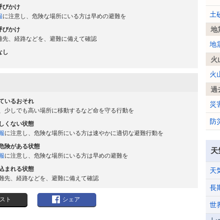
呼びかけ
土
報
に注意し、危険な場所にいる方は早めの避難を
地
呼びかけ
難先、経路などを、避難に備えて確認
地
なし
火
火
過
ているおそれ
災
、少しでも高い場所に移動するなど命を守る行動を
防
しくない状態
報
に注意し、危険な場所にいる方は速やかに適切な避難行動を
危険がある状態
天
報
に注意し、危険な場所にいる方は早めの避難を
込まれる状態
天
難先、経路などを、避難に備えて確認
長
スト
シェア
世