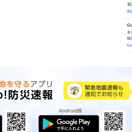
電
利
G
名
確
G