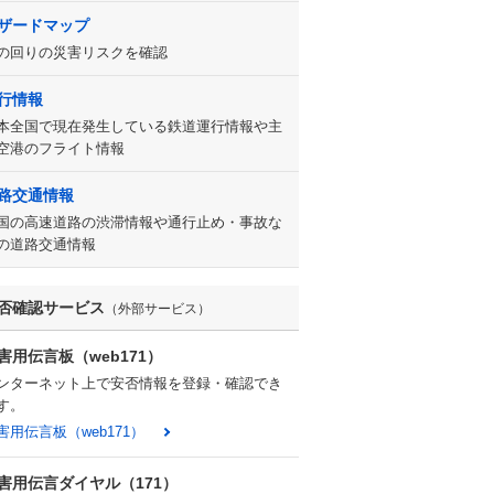
ザードマップ
の回りの災害リスクを確認
行情報
本全国で現在発生している鉄道運行情報や主
空港のフライト情報
路交通情報
国の高速道路の渋滞情報や通行止め・事故な
の道路交通情報
否確認サービス
（外部サービス）
害用伝言板（web171）
ンターネット上で安否情報を登録・確認でき
す。
害用伝言板（web171）
害用伝言ダイヤル（171）