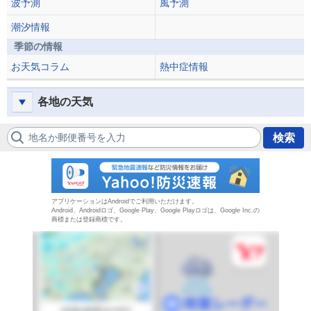
波予測
風予測
潮汐情報
季節の情報
お天気コラム
熱中症情報
各地の天気
地名か郵便番号を入力
検索
防災速報
アプリケーションはAndroidでご利用いただけます。
Android、Androidロゴ、Google Play、Google Playロゴは、Google Inc.の
商標または登録商標です。