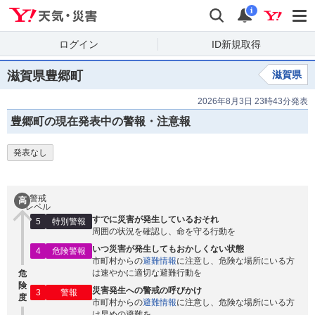
Yahoo!天気・災害
検索
通知
i
ログイン
ID新規取得
滋賀県豊郷町
滋賀県
2026年8月3日 23時43分発表
豊郷町の現在発表中の警報・注意報
発表なし
警戒
高
レベル
すでに災害が発生しているおそれ
5
特別警報
周囲の状況を確認し、命を守る行動を
いつ災害が発生してもおかしくない状態
4
危険警報
市町村からの
避難情報
に注意し、危険な場所にいる方
は速やかに適切な避難行動を
危
険
災害発生への警戒の呼びかけ
3
警報
度
市町村からの
避難情報
に注意し、危険な場所にいる方
は早めの避難を