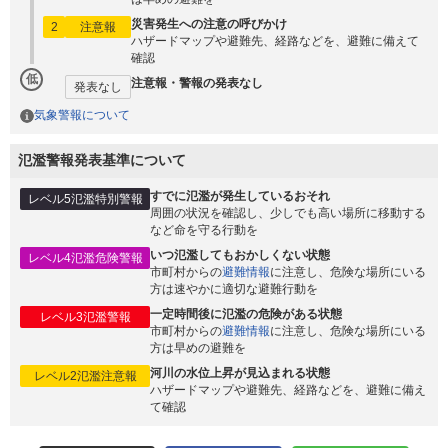
災害発生への注意の呼びかけ
2
注意報
ハザードマップや避難先、経路などを、避難に備えて
確認
低
注意報・警報の発表なし
発表なし
気象警報について
氾濫警報発表基準について
すでに氾濫が発生しているおそれ
レベル5氾濫特別警報
周囲の状況を確認し、少しでも高い場所に移動する
など命を守る行動を
いつ氾濫してもおかしくない状態
レベル4氾濫危険警報
市町村からの
避難情報
に注意し、危険な場所にいる
方は速やかに適切な避難行動を
一定時間後に氾濫の危険がある状態
レベル3氾濫警報
市町村からの
避難情報
に注意し、危険な場所にいる
方は早めの避難を
河川の水位上昇が見込まれる状態
レベル2氾濫注意報
ハザードマップや避難先、経路などを、避難に備え
て確認