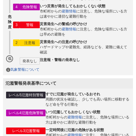
いつ災害が発生してもおかしくない状態
4
危険警報
市町村からの
避難情報
に注意し、危険な場所にいる方
は速やかに適切な避難行動を
危
険
災害発生への警戒の呼びかけ
3
警報
度
市町村からの
避難情報
に注意し、危険な場所にいる方
は早めの避難を
災害発生への注意の呼びかけ
2
注意報
ハザードマップや避難先、経路などを、避難に備えて
確認
低
注意報・警報の発表なし
発表なし
気象警報について
氾濫警報発表基準について
すでに氾濫が発生しているおそれ
レベル5氾濫特別警報
周囲の状況を確認し、少しでも高い場所に移動する
など命を守る行動を
いつ氾濫してもおかしくない状態
レベル4氾濫危険警報
市町村からの
避難情報
に注意し、危険な場所にいる
方は速やかに適切な避難行動を
一定時間後に氾濫の危険がある状態
レベル3氾濫警報
市町村からの
避難情報
に注意し、危険な場所にいる