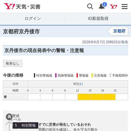
Yahoo!天気・災害
検索
通知
i
ログイン
ID新規取得
京都府京丹後市
京都府
2026年8月7日 20時33分発表
京丹後市の現在発表中の警報・注意報
発表なし
今後の推移
特別警報級
危険警報級
警報級
注意報級
予報期間外
日付
8日(
土
)
時間
0
3
6
9
12
15
18
21
雷
警戒
高
レベル
すでに災害が発生しているおそれ
5
特別警報
周囲の状況を確認し、命を守る行動を