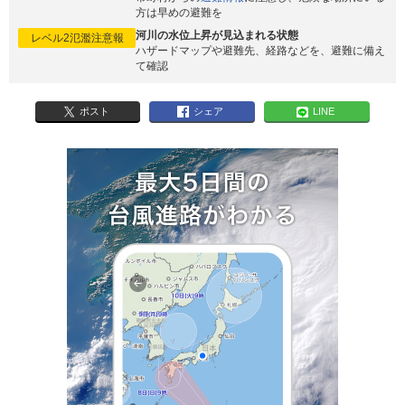
方は早めの避難を
河川の水位上昇が見込まれる状態
レベル2氾濫注意報
ハザードマップや避難先、経路などを、避難に備え
て確認
ポスト
シェア
LINE