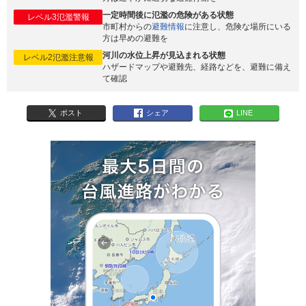
一定時間後に氾濫の危険がある状態
レベル3氾濫警報
市町村からの
避難情報
に注意し、危険な場所にいる
方は早めの避難を
河川の水位上昇が見込まれる状態
レベル2氾濫注意報
ハザードマップや避難先、経路などを、避難に備え
て確認
ポスト
シェア
LINE