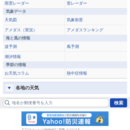
雨雲レーダー
雷レーダー
気象データ
天気図
気象衛星
アメダス（実況）
アメダスランキング
海と風の情報
波予測
風予測
潮汐情報
季節の情報
お天気コラム
熱中症情報
各地の天気
地名か郵便番号を入力
検索
防災速報
アプリケーションはAndroidでご利用いただけます。