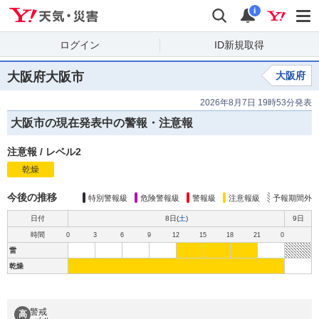
Yahoo!天気・災害
検索
通知
i
ログイン
ID新規取得
大阪府大阪市
大阪府
2026年8月7日 19時53分発表
大阪市の現在発表中の警報・注意報
注意報
/
レベル2
乾燥
注
意
報
今後の推移
特別警報級
危険警報級
警報級
注意報級
予報期間外
日付
8日(
土
)
9日
時間
0
3
6
9
12
15
18
21
0
雷
乾燥
警戒
高