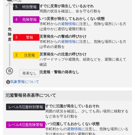
レベル
すでに災害が発生しているおそれ
5
特別警報
周囲の状況を確認し、命を守る行動を
いつ災害が発生してもおかしくない状態
4
危険警報
市町村からの
避難情報
に注意し、危険な場所にいる方
は速やかに適切な避難行動を
危
険
災害発生への警戒の呼びかけ
3
警報
度
市町村からの
避難情報
に注意し、危険な場所にいる方
は早めの避難を
災害発生への注意の呼びかけ
2
注意報
ハザードマップや避難先、経路などを、避難に備えて
確認
低
注意報・警報の発表なし
発表なし
気象警報について
氾濫警報発表基準について
すでに氾濫が発生しているおそれ
レベル5氾濫特別警報
周囲の状況を確認し、少しでも高い場所に移動する
など命を守る行動を
いつ氾濫してもおかしくない状態
レベル4氾濫危険警報
市町村からの
避難情報
に注意し、危険な場所にいる
方は速やかに適切な避難行動を