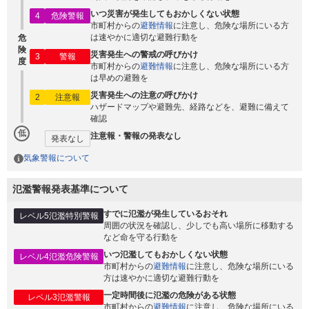
いつ災害が発生してもおかしくない状態
4
危険警報
市町村からの
避難情報
に注意し、危険な場所にいる方
は速やかに適切な避難行動を
危
険
災害発生への警戒の呼びかけ
3
警報
度
市町村からの
避難情報
に注意し、危険な場所にいる方
は早めの避難を
災害発生への注意の呼びかけ
2
注意報
ハザードマップや避難先、経路などを、避難に備えて
確認
低
注意報・警報の発表なし
発表なし
気象警報について
氾濫警報発表基準について
すでに氾濫が発生しているおそれ
レベル5氾濫特別警報
周囲の状況を確認し、少しでも高い場所に移動する
など命を守る行動を
いつ氾濫してもおかしくない状態
レベル4氾濫危険警報
市町村からの
避難情報
に注意し、危険な場所にいる
方は速やかに適切な避難行動を
一定時間後に氾濫の危険がある状態
レベル3氾濫警報
市町村からの
避難情報
に注意し、危険な場所にいる