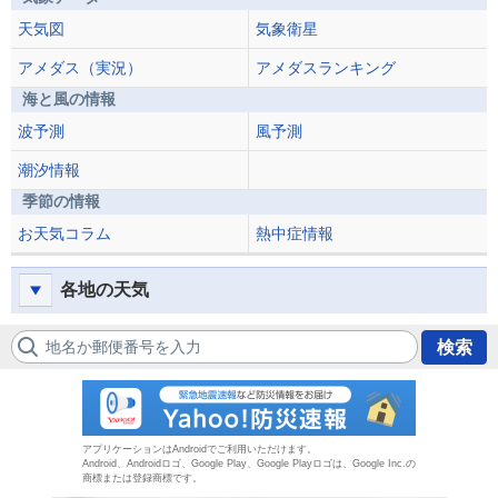
天気図
気象衛星
アメダス（実況）
アメダスランキング
海と風の情報
波予測
風予測
潮汐情報
季節の情報
お天気コラム
熱中症情報
各地の天気
地名か郵便番号を入力
検索
防災速報
アプリケーションはAndroidでご利用いただけます。
Android、Androidロゴ、Google Play、Google Playロゴは、Google Inc.の
商標または登録商標です。