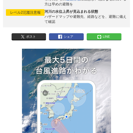
方は早めの避難を
河川の水位上昇が見込まれる状態
レベル2氾濫注意報
ハザードマップや避難先、経路などを、避難に備え
て確認
ポスト
シェア
LINE