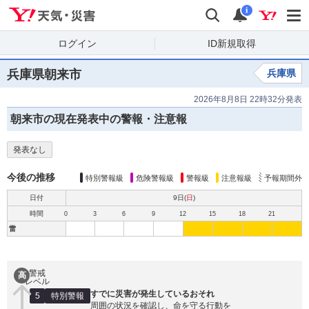
Yahoo!天気・災害
検索
通知
i
ログイン
ID新規取得
兵庫県朝来市
兵庫県
2026年8月8日 22時32分発表
朝来市の現在発表中の警報・注意報
発表なし
今後の推移
特別警報級
危険警報級
警報級
注意報級
予報期間外
日付
9日(
日
)
時間
0
3
6
9
12
15
18
21
雷
警戒
高
レベル
すでに災害が発生しているおそれ
5
特別警報
周囲の状況を確認し、命を守る行動を