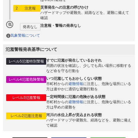
災害発生への注意の呼びかけ
2
注意報
ハザードマップや避難先、経路などを、避難に備えて
確認
低
注意報・警報の発表なし
発表なし
気象警報について
氾濫警報発表基準について
すでに氾濫が発生しているおそれ
レベル5氾濫特別警報
周囲の状況を確認し、少しでも高い場所に移動する
など命を守る行動を
いつ氾濫してもおかしくない状態
レベル4氾濫危険警報
市町村からの
避難情報
に注意し、危険な場所にいる
方は速やかに適切な避難行動を
一定時間後に氾濫の危険がある状態
レベル3氾濫警報
市町村からの
避難情報
に注意し、危険な場所にいる
方は早めの避難を
河川の水位上昇が見込まれる状態
レベル2氾濫注意報
ハザードマップや避難先、経路などを、避難に備え
て確認