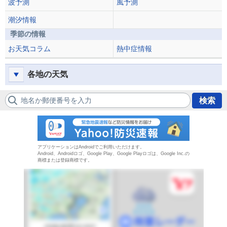
波予測
風予測
潮汐情報
季節の情報
お天気コラム
熱中症情報
各地の天気
地名か郵便番号を入力
検索
防災速報
アプリケーションはAndroidでご利用いただけます。
Android、Androidロゴ、Google Play、Google Playロゴは、Google Inc.の
商標または登録商標です。