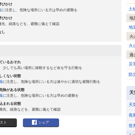
呼びかけ
土
報
に注意し、危険な場所にいる方は早めの避難を
地
呼びかけ
難先、経路などを、避難に備えて確認
地
なし
火
火
過
ているおそれ
災
、少しでも高い場所に移動するなど命を守る行動を
防
しくない状態
報
に注意し、危険な場所にいる方は速やかに適切な避難行動を
危険がある状態
天
報
に注意し、危険な場所にいる方は早めの避難を
込まれる状態
天
難先、経路などを、避難に備えて確認
長
スト
シェア
世