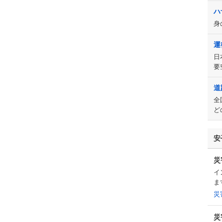
ハ
身
運
日
要
道
全
ど
安
災
イ
ま
災
災