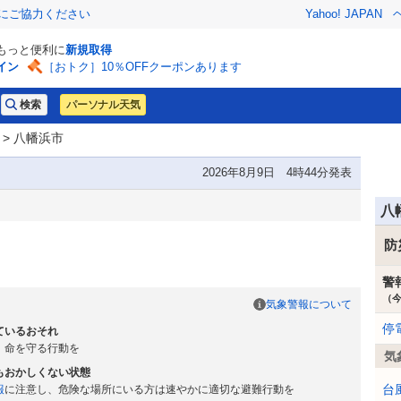
金にご協力ください
Yahoo! JAPAN
でもっと便利に
新規取得
イン
［おトク］10％OFFクーポンあります
パーソナル天気
> 八幡浜市
2026年8月9日 4時44分発表
八
防
警
（
気象警報について
停
ているおそれ
、命を守る行動を
気
もおかしくない状態
台
報
に注意し、危険な場所にいる方は速やかに適切な避難行動を