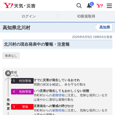
Yahoo!天気・災害
検索
通知
i
ログイン
ID新規取得
高知県北川村
高知県
2026年8月9日 16時04分発表
北川村の現在発表中の警報・注意報
発表なし
警戒
高
レベル
すでに災害が発生しているおそれ
5
特別警報
周囲の状況を確認し、命を守る行動を
いつ災害が発生してもおかしくない状態
4
危険警報
市町村からの
避難情報
に注意し、危険な場所にいる方
は速やかに適切な避難行動を
危
険
災害発生への警戒の呼びかけ
3
警報
度
市町村からの
避難情報
に注意し、危険な場所にいる方
は早めの避難を