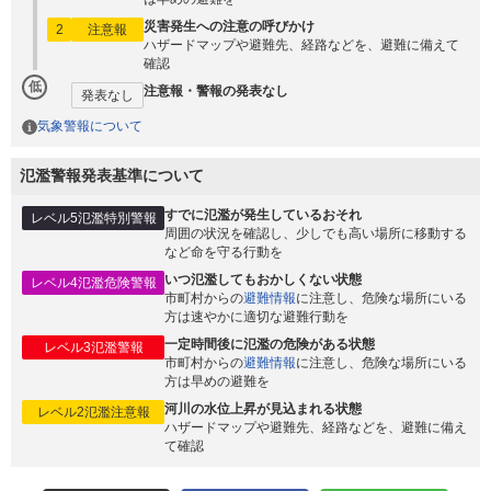
災害発生への注意の呼びかけ
2
注意報
ハザードマップや避難先、経路などを、避難に備えて
確認
低
注意報・警報の発表なし
発表なし
気象警報について
氾濫警報発表基準について
すでに氾濫が発生しているおそれ
レベル5氾濫特別警報
周囲の状況を確認し、少しでも高い場所に移動する
など命を守る行動を
いつ氾濫してもおかしくない状態
レベル4氾濫危険警報
市町村からの
避難情報
に注意し、危険な場所にいる
方は速やかに適切な避難行動を
一定時間後に氾濫の危険がある状態
レベル3氾濫警報
市町村からの
避難情報
に注意し、危険な場所にいる
方は早めの避難を
河川の水位上昇が見込まれる状態
レベル2氾濫注意報
ハザードマップや避難先、経路などを、避難に備え
て確認