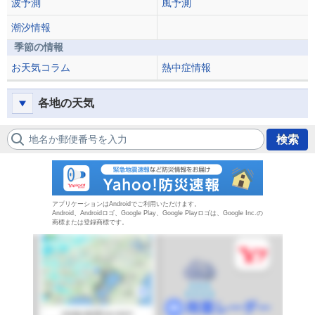
波予測
風予測
潮汐情報
季節の情報
お天気コラム
熱中症情報
各地の天気
地名か郵便番号を入力
検索
防災速報
アプリケーションはAndroidでご利用いただけます。
Android、Androidロゴ、Google Play、Google Playロゴは、Google Inc.の
商標または登録商標です。