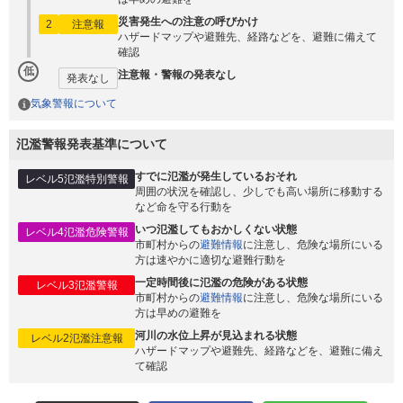
災害発生への注意の呼びかけ
2
注意報
ハザードマップや避難先、経路などを、避難に備えて
確認
低
注意報・警報の発表なし
発表なし
気象警報について
氾濫警報発表基準について
すでに氾濫が発生しているおそれ
レベル5氾濫特別警報
周囲の状況を確認し、少しでも高い場所に移動する
など命を守る行動を
いつ氾濫してもおかしくない状態
レベル4氾濫危険警報
市町村からの
避難情報
に注意し、危険な場所にいる
方は速やかに適切な避難行動を
一定時間後に氾濫の危険がある状態
レベル3氾濫警報
市町村からの
避難情報
に注意し、危険な場所にいる
方は早めの避難を
河川の水位上昇が見込まれる状態
レベル2氾濫注意報
ハザードマップや避難先、経路などを、避難に備え
て確認