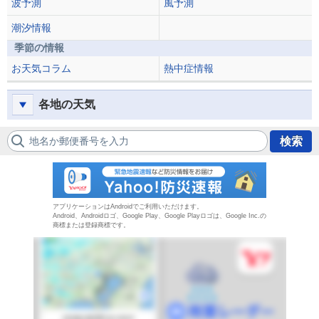
波予測
風予測
潮汐情報
季節の情報
お天気コラム
熱中症情報
各地の天気
地名か郵便番号を入力
検索
防災速報
アプリケーションはAndroidでご利用いただけます。
Android、Androidロゴ、Google Play、Google Playロゴは、Google Inc.の
商標または登録商標です。