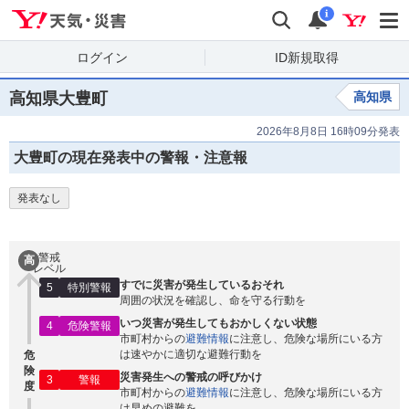
Yahoo!天気・災害
検索
通知
i
ログイン
ID新規取得
高知県大豊町
高知県
2026年8月8日 16時09分発表
大豊町の現在発表中の警報・注意報
発表なし
警戒
高
レベル
すでに災害が発生しているおそれ
5
特別警報
周囲の状況を確認し、命を守る行動を
いつ災害が発生してもおかしくない状態
4
危険警報
市町村からの
避難情報
に注意し、危険な場所にいる方
は速やかに適切な避難行動を
危
険
災害発生への警戒の呼びかけ
3
警報
度
市町村からの
避難情報
に注意し、危険な場所にいる方
は早めの避難を