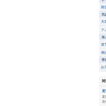
レ
雨
気
天
ア
海
波
潮
季
お
関
災
災
点