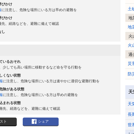
呼びかけ
土
報
に注意し、危険な場所にいる方は早めの避難を
地
呼びかけ
難先、経路などを、避難に備えて確認
地
なし
火
火
過
ているおそれ
災
、少しでも高い場所に移動するなど命を守る行動を
防
しくない状態
報
に注意し、危険な場所にいる方は速やかに適切な避難行動を
危険がある状態
天
報
に注意し、危険な場所にいる方は早めの避難を
込まれる状態
天
難先、経路などを、避難に備えて確認
長
スト
シェア
世