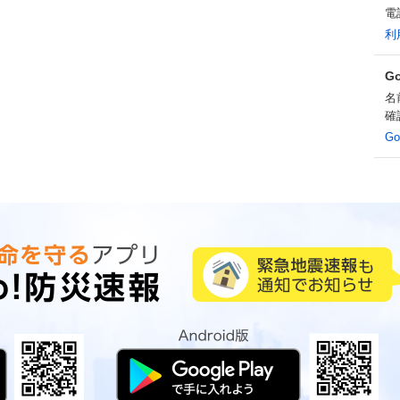
電
利
G
名
確
G