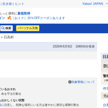
クに生き抜くヒント
Yahoo! JAPAN
でもっと便利に
新規取得
イン
［おトク］10％OFFクーポンあります
パーソナル天気
> 日高村
2026年8月9日 16時04分発表
日
防
警
（
気象警報について
停
ているおそれ
、命を守る行動を
気
もおかしくない状態
台
報
に注意し、危険な場所にいる方は速やかに適切な避難行動を