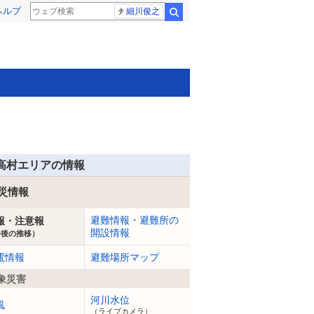
ヘルプ
細川俊之
検索
高村エリアの情報
災情報
避難情報・避難所の
報・注意報
開設情報
今後の推移）
電情報
避難場所マップ
象災害
河川水位
風
（ライブカメラ）