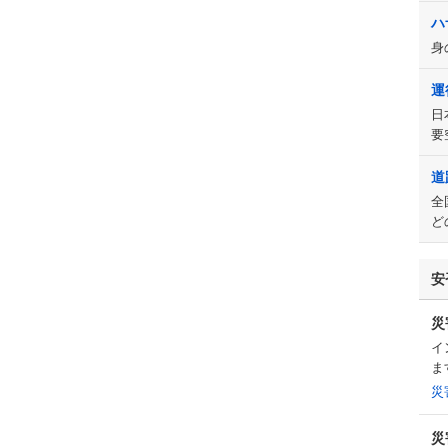
ハ
身
運
日
要
道
全
ど
安
災
イ
ま
災
災