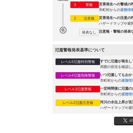
災害発生への警戒の
3
警報
市町村からの
避難情
災害発生への注意の
2
注意報
ハザードマップや避
低
注意報・警報の発表
発表なし
氾濫警報発表基準について
すでに氾濫が発生し
レベル5氾濫特別警報
周囲の状況を確認し
いつ氾濫してもおか
レベル4氾濫危険警報
市町村からの
避難情
一定時間後に氾濫の
レベル3氾濫警報
市町村からの
避難情
河川の水位上昇が見
レベル2氾濫注意報
ハザードマップや避
ポ