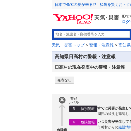
日本で45℃の夏が来る!? 猛暑を賢くおト
ID
ログ
天気・災害トップ
>
警報・注意報
>
高知県
高知県日高村の警報・注意報
日高村の現在発表中の警報・注意報
発表なし
警戒
高
レベル
すでに災害が発生し
5
特別警報
周囲の状況を確認し
いつ災害が発生して
4
危険警報
市町村からの
避難情
危険度