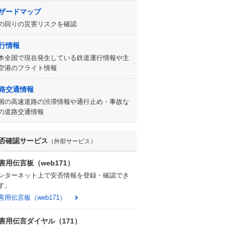
ザードマップ
の回りの災害リスクを確認
行情報
本全国で現在発生している鉄道運行情報や主
空港のフライト情報
路交通情報
国の高速道路の渋滞情報や通行止め・事故な
の道路交通情報
否確認サービス
（外部サービス）
害用伝言板（web171）
ンターネット上で安否情報を登録・確認でき
す。
害用伝言板（web171）
害用伝言ダイヤル（171）