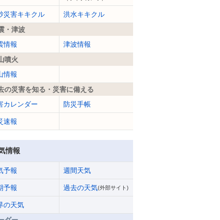
砂災害キキクル
洪水キキクル
震・津波
震情報
津波情報
山噴火
山情報
去の災害を知る・災害に備える
害カレンダー
防災手帳
災速報
気情報
気予報
週間天気
期予報
過去の天気
(外部サイト)
界の天気