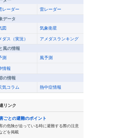
ーダー
雲レーダー
雷レーダー
象データ
気図
気象衛星
メダス（実況）
アメダスランキング
と風の情報
予測
風予測
汐情報
節の情報
天気コラム
熱中症情報
連リンク
害ごとの避難のポイント
害の危険が迫っている時に避難する際の注意
などを掲載